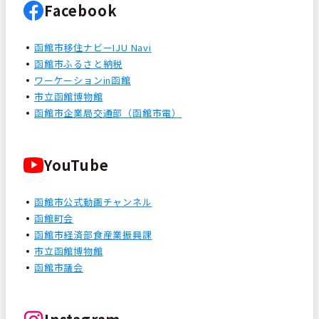
Facebook
函館市移住ナビーIJU Navi
函館市ふるさと納税
ワーケーションin函館
市立函館博物館
函館市企業局交通部（函館市電）
YouTube
函館市公式動画チャンネル
函館町会
函館市経済部食産業振興課
市立函館博物館
函館市議会