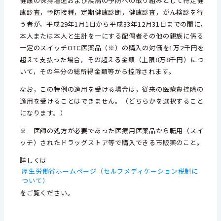
健康の保持増進および疾病の予防への取り組みとして特定健
康診査，予防接種，定期健康診断，健康診査，がん検診を行
う者が，平成29年1月
1日から平成33年12月31日までの間に，
本人または本人と
生計を一にする配偶者その他の親族に係る
一定のスイッチOTC医薬品（※）の購入の
対価を1万2千円を
超えて支払った場合，その超える金額
（上限8万8千円）につ
いて，その年分の総所得金額等から控除されます。
なお，この特例の適用を受ける場合は，従来の医療費控除の
適用を受けることはできません。（どちらかを選択すること
になります。）
※ 医師の処方が必要であった医療用医薬品から転用（スイ
ッチ）されたドラッグストア等で購入できる市販薬のこと。
詳しくは
厚生労働省ホームページ（セルフメディケーション税制に
ついて）
をご覧ください。