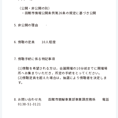
（公開・非公開の別）
・函館市情報公開条例第26条の規定に基づき公開
非公開の理由 ‐
傍聴の定員 10人程度
傍聴手続に係る特記事項
(1)傍聴を希望される方は，会議開催の10分前までに開催場
所へお集まりいただき，所定の手続をとってください。
(2)傍聴定員を超えた場合は，抽選により傍聴者を決定しま
す。
お問い合わせ先 函館市競輪事業部事業課庶務係 電話
0138-51-3121