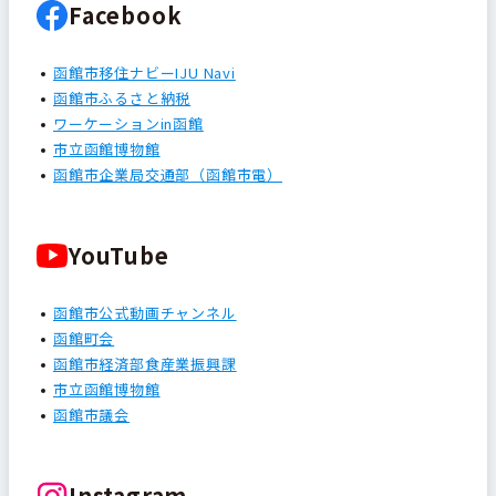
Facebook
函館市移住ナビーIJU Navi
函館市ふるさと納税
ワーケーションin函館
市立函館博物館
函館市企業局交通部（函館市電）
YouTube
函館市公式動画チャンネル
函館町会
函館市経済部食産業振興課
市立函館博物館
函館市議会
Instagram