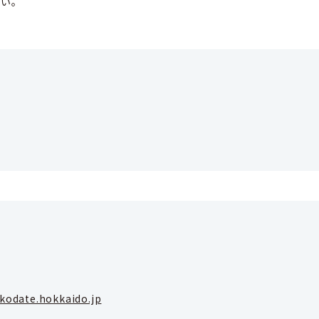
さい。
akodate.hokkaido.jp