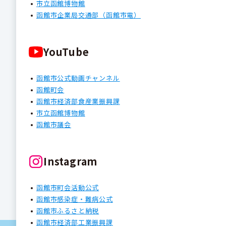
市立函館博物館
函館市企業局交通部（函館市電）
YouTube
函館市公式動画チャンネル
函館町会
函館市経済部食産業振興課
市立函館博物館
函館市議会
Instagram
函館市町会活動公式
函館市感染症・難病公式
函館市ふるさと納税
函館市経済部工業振興課