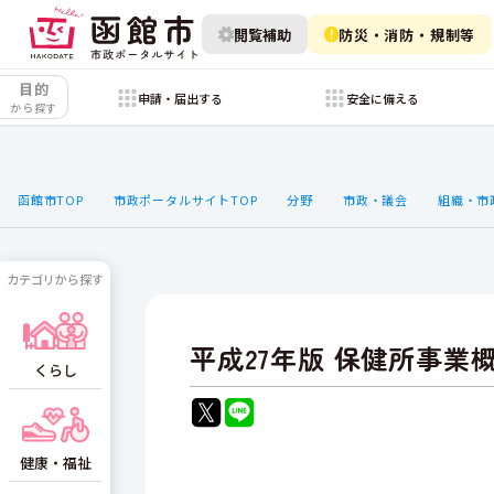
閲覧補助
防災・消防・規制等
目的
申請・届出する
安全に備える
から探す
函館市TOP
市政ポータルサイトTOP
分野
市政・議会
組織・市
カテゴリから探す
平成27年版 保健所事業
くらし
健康・福祉