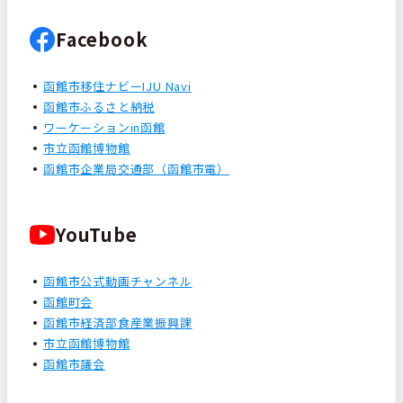
Facebook
函館市移住ナビーIJU Navi
函館市ふるさと納税
ワーケーションin函館
市立函館博物館
函館市企業局交通部（函館市電）
YouTube
函館市公式動画チャンネル
函館町会
函館市経済部食産業振興課
市立函館博物館
函館市議会