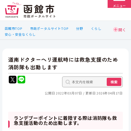
メニュー
函館市TOP
市政ポータルサイトTOP
分野
くらし
安心・安全なくらし
道南ドクターヘリ運航時には救急支援のため
消防隊も出動します
検索
公開日 2022年03月07日
更新日 2026年04月17日
ランデブーポイントに着陸する際は消防隊も救
急支援活動のため出動します。