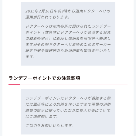
2015年2月16日午前9時から道南ドクターヘリの
運用が行われております。
ドクターヘリは市内各所に設けられたランデブー
ポイント（救急隊とドクターヘリが合流する緊急
の離着陸地点）に着陸し傷病者を病院等へ搬送し
ますがその際ドクターヘリ着陸のためのマーカー
設定や安全管理等のため消防車も緊急走行いたし
ます。
ランデブーポイントでの注意事項
ランデブーポイントにドクターヘリが着陸する際
には風圧等により危険を伴いますので現場の消防
隊員の指示に従っていただき立ち入り等について
はご遠慮願います。
ご協力をお願いいたします。