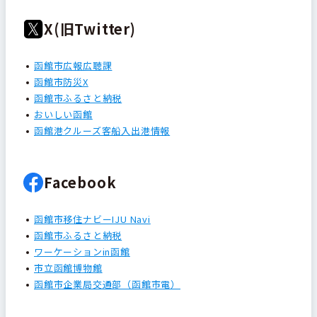
X(旧Twitter)
函館市広報広聴課
函館市防災X
函館市ふるさと納税
おいしい函館
函館港クルーズ客船入出港情報
Facebook
函館市移住ナビーIJU Navi
函館市ふるさと納税
ワーケーションin函館
市立函館博物館
函館市企業局交通部（函館市電）