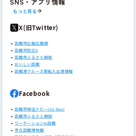
SNS・アプリ情報
もっと見る
X(旧Twitter)
函館市広報広聴課
函館市防災X
函館市ふるさと納税
おいしい函館
函館港クルーズ客船入出港情報
Facebook
函館市移住ナビーIJU Navi
函館市ふるさと納税
ワーケーションin函館
市立函館博物館