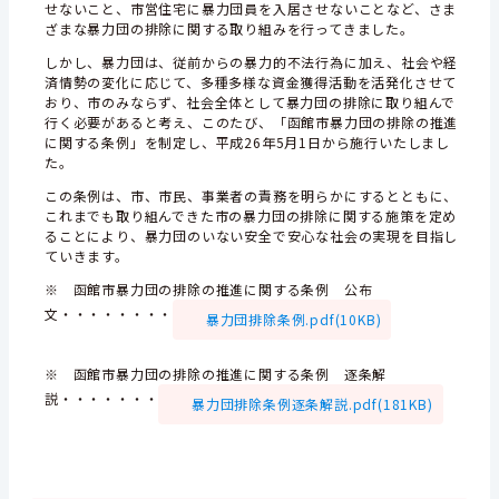
せないこと、市営住宅に暴力団員を入居させないことなど、さま
ざまな暴力団の排除に関する取り組みを行ってきました。
しかし、暴力団は、従前からの暴力的不法行為に加え、社会や経
済情勢の変化に応じて、多種多様な資金獲得活動を活発化させて
おり、市のみならず、社会全体として暴力団の排除に取り組んで
行く必要があると考え、このたび、「函館市暴力団の排除の推進
に関する条例」を制定し、平成26年5月1日から施行いたしまし
た。
この条例は、市、市民、事業者の責務を明らかにするとともに、
これまでも取り組んできた市の暴力団の排除に関する施策を定め
ることにより、暴力団のいない安全で安心な社会の実現を目指し
ていきます。
※ 函館市暴力団の排除の推進に関する条例 公布
文・・・・・・・・
暴力団排除条例.pdf(10KB)
※ 函館市暴力団の排除の推進に関する条例 逐条解
説・・・・・・・
暴力団排除条例逐条解説.pdf(181KB)