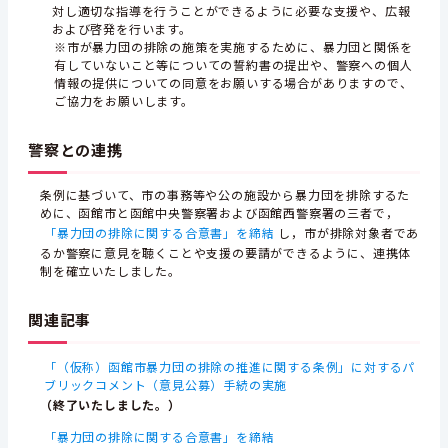
対し適切な指導を行うことができるように必要な支援や、広報
および啓発を行います。
※市が暴力団の排除の施策を実施するために、暴力団と関係を
有していないこと等についての誓約書の提出や、警察への個人
情報の提供についての同意をお願いする場合がありますので、
ご協力をお願いします。
警察との連携
条例に基づいて、市の事務等や公の施設から暴力団を排除するた
めに、函館市と函館中央警察署および函館西警察署の三者で，
「暴力団の排除に関する合意書」を締結
し，市が排除対象者であ
るか警察に意見を聴くことや支援の要請ができるように、連携体
制を確立いたしました。
関連記事
「（仮称）函館市暴力団の排除の推進に関する条例」に対するパ
ブリックコメント（意見公募）手続の実施
（終了いたしました。）
「暴力団の排除に関する合意書」を締結