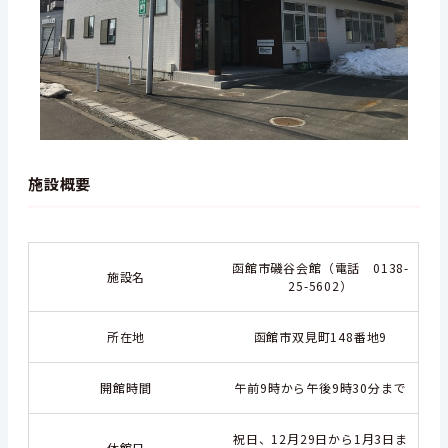
施設概要
函館市磯谷会館（
電話 0138-
施設名
25-5602
）
所在地
函館市双見町148番地9
開館時間
午前9時から午後9時30分まで
祝日、12月29日から1月3日ま
休館日