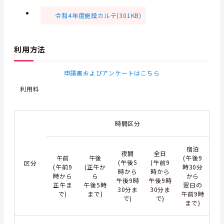
令和4年度施設カルテ(301KB)
利用方法
申請書およびアンケートはこちら
利用料
時間区分
宿泊
夜間
全日
午前
午後
(午後9
(午後5
(午前9
区分
(午前9
(正午か
時30分
時から
時から
時から
ら
から
午後9時
午後9時
正午ま
午後5時
翌日の
30分ま
30分ま
で)
まで)
午前9時
で)
で)
まで)