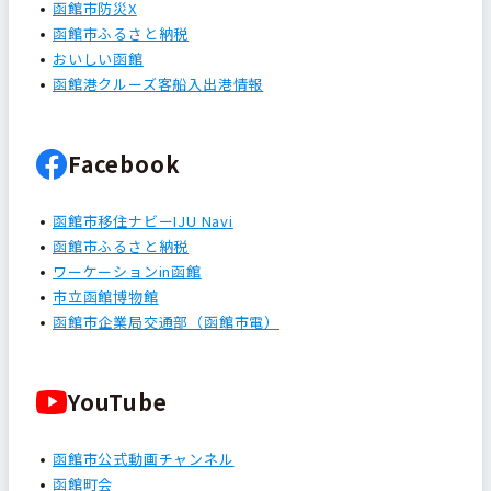
函館市防災X
函館市ふるさと納税
おいしい函館
函館港クルーズ客船入出港情報
Facebook
函館市移住ナビーIJU Navi
函館市ふるさと納税
ワーケーションin函館
市立函館博物館
函館市企業局交通部（函館市電）
YouTube
函館市公式動画チャンネル
函館町会