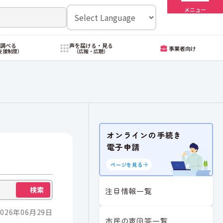
メニュー
・調べる
声を届ける・見る
事業者向け
支援制度）
（広報・広聴）
オンラインの手続き
電子申請
ページを見る
検索
注目情報一覧
026年06月29日
市民の声回答一覧