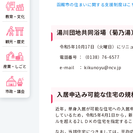
函館市の住まいに関する支援制度はこ
教育・文化
湯川団地共同浴場（菊乃湯
観光・歴史
令和5年10月17日（火曜日）にリニ
電話番号 ：（0138）76-6577
産業・しごと
e-mail ： kikunoyu@ncv.jp
市政・議会
入居申込み可能な住宅の規
近年，単身入居が可能な住宅への入居
しているため，令和5年4月1日から，
ルを超える2ＬＤＫの住宅を指定する
なお，当該住宅につきましては，平均