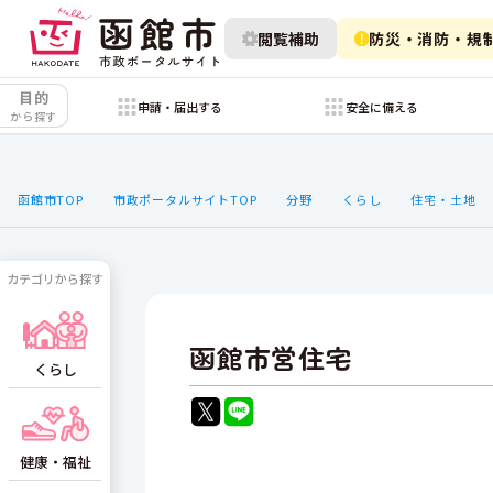
閲覧補助
防災・消防・規
目的
申請・届出する
安全に備える
から探す
函館市TOP
市政ポータルサイトTOP
分野
くらし
住宅・土地
カテゴリから探す
函館市営住宅
くらし
健康・福祉