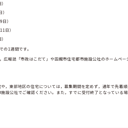
ら5日）
ら7日）
から9日）
ら11日）
5日）
での1週間です。
は，広報誌「市政はこだて」や函館市住宅都市施設公社のホームペー
宅や，東部地区の住宅については，募集期間を定めず，通年で先着順
市施設公社でご確認ください。また，すでに受付終了となっている場