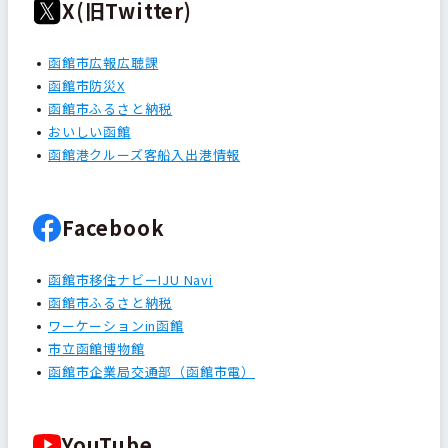
X(旧Twitter)
函館市広報広聴課
函館市防災X
函館市ふるさと納税
おいしい函館
函館港クルーズ客船入出港情報
Facebook
函館市移住ナビーIJU Navi
函館市ふるさと納税
ワーケーションin函館
市立函館博物館
函館市企業局交通部（函館市電）
YouTube