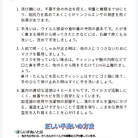
流行期には，不要不急の外出を控え，栄養と睡眠を十分にと
り，抵抗力を高めておくことがインフルエンザの発症を防ぐ
効果があります。
手洗いは，ウイルス感染や食中毒の予防の基本です。人が多
く集まる場所から帰ってきたときなどには，石鹸で良くもみ
洗いし，流水で手洗しましょう。
人前で咳・くしゃみが出る時は，他の人にうつさないために
マスクを着用しましょう。
マスクを持っていない場合は，ティッシュや腕の内側などで
口と鼻を押さえ，他の人から顔をそむけて1ｍ以上離れまし
ょう。
鼻汁・たんなどを含んだティッシュはすぐにゴミ箱に捨て，
手のひらで受け止めた時はすぐに手を洗いましょう。
室内の適切な湿度は４０～６０％です。ウイルスが活動しに
くく，結露やカビを防ぐ目安となっています。
加湿器の使用や洗濯物の部屋干し，濡れタオルを室内にかけ
る，室温を上げすぎないことで湿度を保ち，こまめな換気で
空気を入れ替えることを心がけましょう。