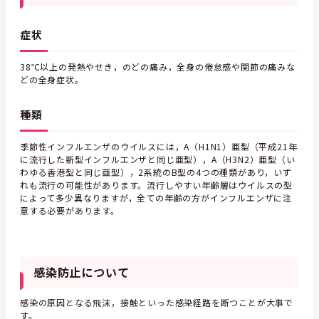
症状
38℃以上の発熱やせき，のどの痛み，全身の倦怠感や関節の痛みな
どの全身症状。
種類
季節性インフルエンザのウイルスには，A（H1N1）亜型（平成21年
に流行した新型インフルエンザと同じ亜型），A（H3N2）亜型（い
わゆる香港型と同じ亜型），2系統のB型の4つの種類があり，いず
れも流行の可能性があります。流行しやすい年齢層はウイルスの型
によって多少異なりますが，全ての年齢の方がインフルエンザに注
意する必要があります。
感染防止について
感染の原因となる飛沫，接触といった感染経路を断つことが大事で
す。