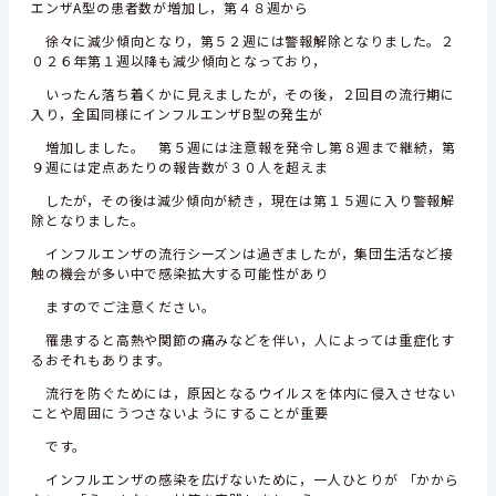
エンザA型の患者数が増加し，第４８週から
徐々に減少傾向となり，第５２週には警報解除となりました。２
０２６年第１週以降も減少傾向となっており，
いったん落ち着くかに見えましたが，その後，２回目の流行期に
入り，全国同様にインフルエンザB型の発生が
増加しました。 第５週には注意報を発令し第８週まで継続，第
９週には定点あたりの報告数が３０人を超えま
したが，その後は減少傾向が続き，現在は第１５週に入り警報解
除となりました。
インフルエンザの流行シーズンは過ぎましたが，集団生活など接
触の機会が多い中で感染拡大する可能性があり
ますのでご注意ください。
罹患すると高熱や関節の痛みなどを伴い，人によっては重症化す
るおそれもあります。
流行を防ぐためには，原因となるウイルスを体内に侵入させない
ことや周囲にうつさないようにすることが重要
です。
インフルエンザの感染を広げないために，一人ひとりが 「かから