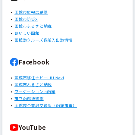
函館市広報広聴課
函館市防災X
函館市ふるさと納税
おいしい函館
函館港クルーズ客船入出港情報
Facebook
函館市移住ナビーIJU Navi
函館市ふるさと納税
ワーケーションin函館
市立函館博物館
函館市企業局交通部（函館市電）
YouTube