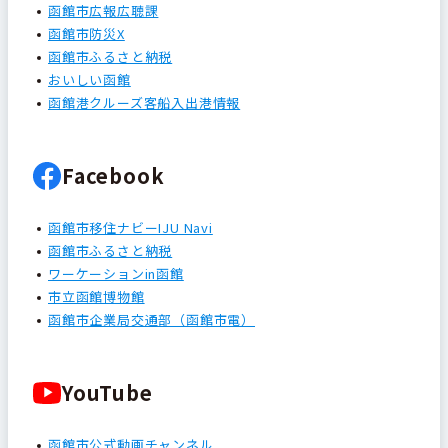
函館市広報広聴課
函館市防災X
函館市ふるさと納税
おいしい函館
函館港クルーズ客船入出港情報
Facebook
函館市移住ナビーIJU Navi
函館市ふるさと納税
ワーケーションin函館
市立函館博物館
函館市企業局交通部（函館市電）
YouTube
函館市公式動画チャンネル