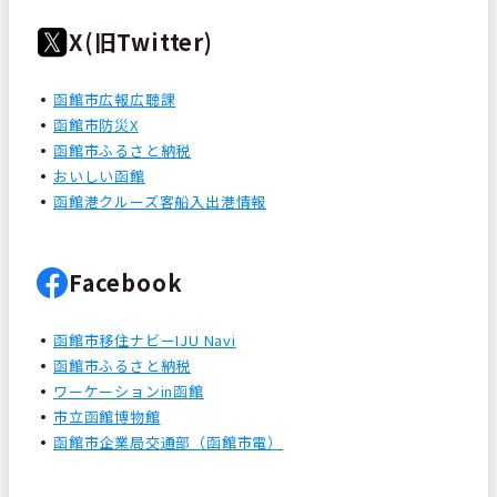
X(旧Twitter)
函館市広報広聴課
函館市防災X
函館市ふるさと納税
おいしい函館
函館港クルーズ客船入出港情報
Facebook
函館市移住ナビーIJU Navi
函館市ふるさと納税
ワーケーションin函館
市立函館博物館
函館市企業局交通部（函館市電）