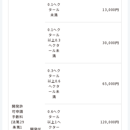
0.1ヘク
タール
13,000円
未満
0.1ヘク
タール
以上0.3
30,000円
ヘクタ
ール未
満
0.3ヘク
タール
以上0.6
65,000円
ヘクタ
ール未
満
開発許
可申請
0.6ヘク
手数料
タール
(法第29
以上1ヘ
120,000円
条第1
クター
開発区