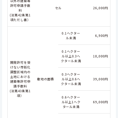
以外の建築等
許可申請手数
セル
26,000円
料
(法第42条第1
項ただし書）
0.1ヘクター
6,900円
ル未満
0.1ヘクター
ル以上0.3ヘ
18,000円
クタール未満
開発許可を受
けない市街化
調整区域内の
0.3ヘクター
土地における
敷地の面積
ル以上0.6ヘ
39,000円
建築等許可申
クタール未満
請手数料
(法第43条第1
項）
0.6ヘクター
ル以上1ヘク
69,000円
タール未満