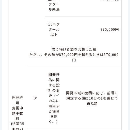
クター
ル未満
10ヘク
タール
870,000円
以上
次に掲げる額を合算した額
ただし，その額が870,000円を超えるときは870,000
円
開発行
為に関
する設
計の変
開発区域の面積に応じ，前号に
更（イ
開発許
ア
規定する額に10分の1を乗じて
のみに
可
得た額
該当す
変更申
る場合
請手数
を除
料
く。）
(法第35
条の2)