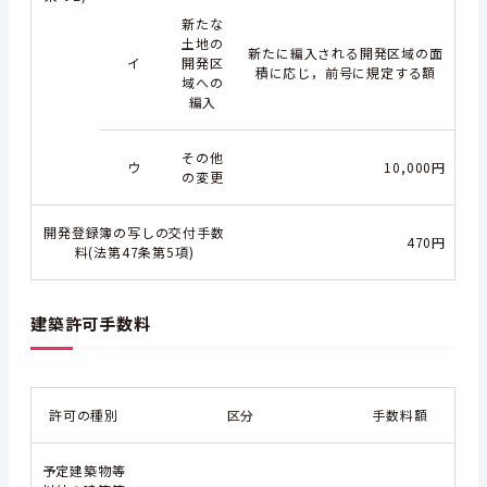
新たな
土地の
新たに編入される開発区域の面
イ
開発区
積に応じ，前号に規定する額
域への
編入
その他
ウ
10,000円
の変更
開発登録簿の写しの交付手数
470円
料(法第47条第5項)
建築許可手数料
許可の種別
区分
手数料額
予定建築物等