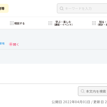
制等
学ぶ・楽しむ
知る
相談する
（講座・イベント）
（統計・
緑地
公開日 2022年04月01日
更新日 2