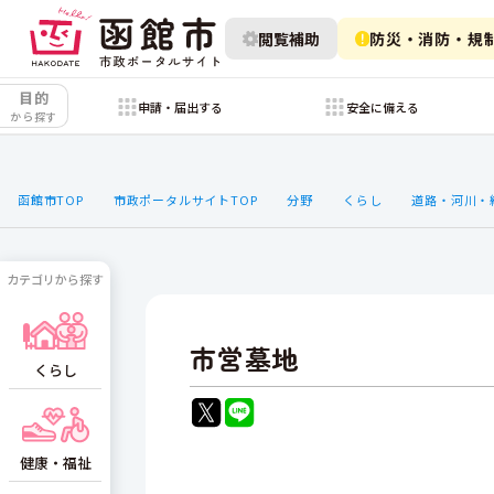
閲覧補助
防災・消防・規
目的
申請・届出する
安全に備える
から探す
函館市TOP
市政ポータルサイトTOP
分野
くらし
道路・河川・
カテゴリから探す
市営墓地
くらし
健康・福祉