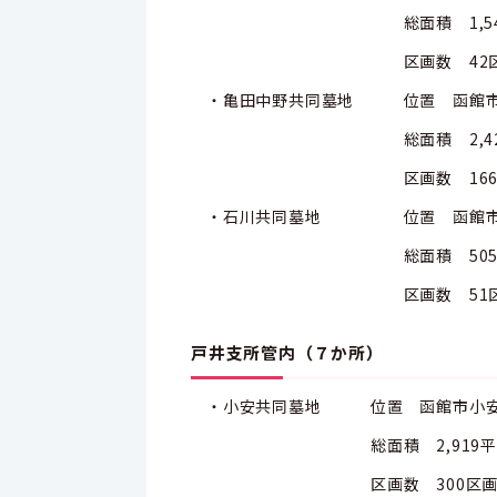
総面積 1,541平
区画数 42区
・亀田中野共同墓地 位置 函館市亀
総面積 2,426平
区画数 166区
・石川共同墓地 位置 函館市石
総面積 505平方
区画数 51区
戸井支所管内（７か所）
・小安共同墓地 位置 函館市小安町
総面積 2,919平方
区画数 300区