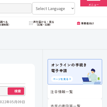
メニュー
・調べる
声を届ける・見る
事業者向け
支援制度）
（広報・広聴）
オンラインの手続き
電子申請
ページを見る
検索
注目情報一覧
022年05月09日
市民の声回答一覧