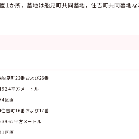
園1か所，墓地は船見町共同墓地，住吉町共同墓地な
見町23番および26番
平方メートル
区画
吉町16番および17番
2平方メートル
区画