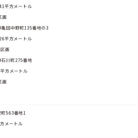
方メートル
画
田中野町135番地の3
方メートル
画
川町275番地
メートル
画
563番地1
メートル
画