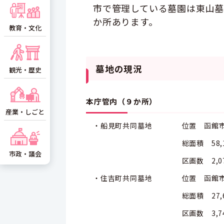
市で管理している墓園は東山墓
か所あります。
教育・文化
墓地の現況
観光・歴史
本庁管内（９か所）
産業・しごと
・船見町共同墓地 位置 函館市船
総面積 58,192.4
市政・議会
区画数 2,074
・住吉町共同墓地 位置 函館市住
総面積 27,639.6
区画数 3,741