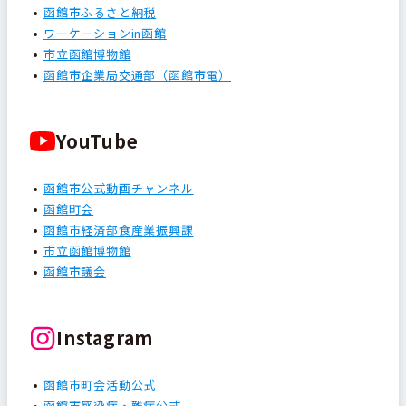
函館市ふるさと納税
ワーケーションin函館
市立函館博物館
函館市企業局交通部（函館市電）
YouTube
函館市公式動画チャンネル
函館町会
函館市経済部食産業振興課
市立函館博物館
函館市議会
Instagram
函館市町会活動公式
函館市感染症・難病公式