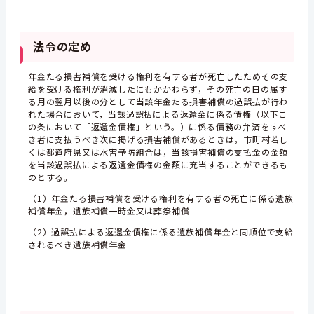
法令の定め
年金たる損害補償を受ける権利を有する者が死亡したためその支
給を受ける権利が消滅したにもかかわらず，その死亡の日の属す
る月の翌月以後の分として当該年金たる損害補償の過誤払が行わ
れた場合において，当該過誤払による返還金に係る債権（以下こ
の条において「返還金債権」という。）に係る債務の弁済をすべ
き者に支払うべき次に掲げる損害補償があるときは，市町村若し
くは都道府県又は水害予防組合は，当該損害補償の支払金の金額
を当該過誤払による返還金債権の金額に充当することができるも
のとする。
（1）年金たる損害補償を受ける権利を有する者の死亡に係る遺族
補償年金，遺族補償一時金又は葬祭補償
（2）過誤払による返還金債権に係る遺族補償年金と同順位で支給
されるべき遺族補償年金