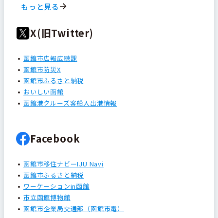
もっと見る
X(旧Twitter)
函館市広報広聴課
函館市防災X
函館市ふるさと納税
おいしい函館
函館港クルーズ客船入出港情報
Facebook
函館市移住ナビーIJU Navi
函館市ふるさと納税
ワーケーションin函館
市立函館博物館
函館市企業局交通部（函館市電）