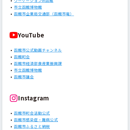
ワーケーションin函館
市立函館博物館
函館市企業局交通部（函館市電）
YouTube
函館市公式動画チャンネル
函館町会
函館市経済部食産業振興課
市立函館博物館
函館市議会
Instagram
函館市町会活動公式
函館市感染症・難病公式
函館市ふるさと納税