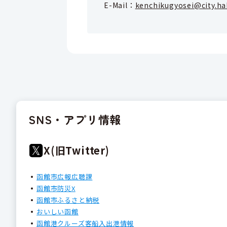
E-Mail：
kenchikugyosei@city.ha
SNS・アプリ情報
X(旧Twitter)
函館市広報広聴課
函館市防災X
函館市ふるさと納税
おいしい函館
函館港クルーズ客船入出港情報