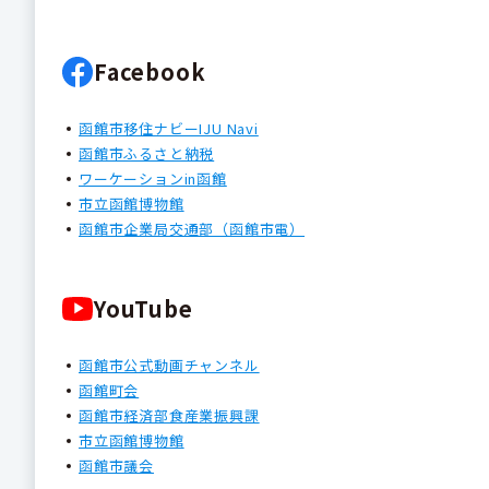
Facebook
函館市移住ナビーIJU Navi
函館市ふるさと納税
ワーケーションin函館
市立函館博物館
函館市企業局交通部（函館市電）
YouTube
函館市公式動画チャンネル
函館町会
函館市経済部食産業振興課
市立函館博物館
函館市議会