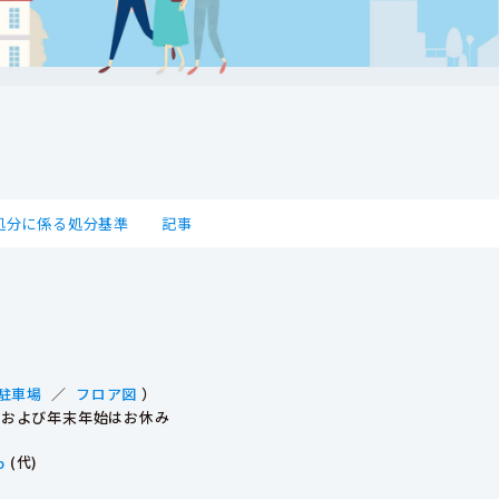
処分に係る処分基準
記事
駐車場
／
フロア図
）
祝日および年末年始はお休み
p
(代)