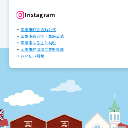
Instagram
函館市町会活動公式
函館市感染症・難病公式
函館市ふるさと納税
函館市経済部工業振興課
おいしい函館