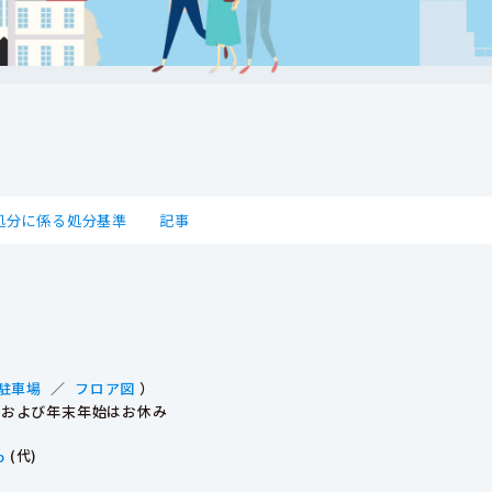
処分に係る処分基準
記事
駐車場
／
フロア図
）
祝日および年末年始はお休み
p
(代)