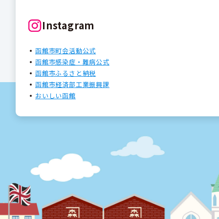
Instagram
函館市町会活動公式
函館市感染症・難病公式
函館市ふるさと納税
函館市経済部工業振興課
おいしい函館