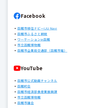
Facebook
函館市移住ナビーIJU Navi
函館市ふるさと納税
ワーケーションin函館
市立函館博物館
函館市企業局交通部（函館市電）
YouTube
函館市公式動画チャンネル
函館町会
函館市経済部食産業振興課
市立函館博物館
函館市議会