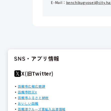
E-Mail：
kenchikugyosei@city.ha
SNS・アプリ情報
X(旧Twitter)
函館市広報広聴課
函館市防災X
函館市ふるさと納税
おいしい函館
函館港クルーズ客船入出港情報