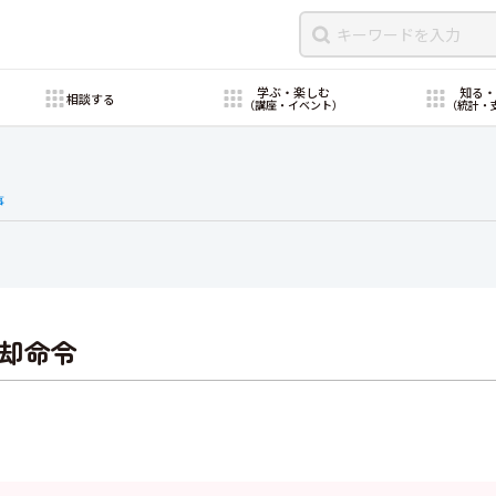
学ぶ・楽しむ
知る
相談する
（講座・イベント）
（統計・
事
却命令