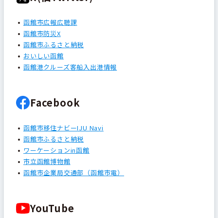
函館市広報広聴課
函館市防災X
函館市ふるさと納税
おいしい函館
函館港クルーズ客船入出港情報
Facebook
函館市移住ナビーIJU Navi
函館市ふるさと納税
ワーケーションin函館
市立函館博物館
函館市企業局交通部（函館市電）
YouTube