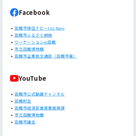
Facebook
函館市移住ナビーIJU Navi
函館市ふるさと納税
ワーケーションin函館
市立函館博物館
函館市企業局交通部（函館市電）
YouTube
函館市公式動画チャンネル
函館町会
函館市経済部食産業振興課
市立函館博物館
函館市議会