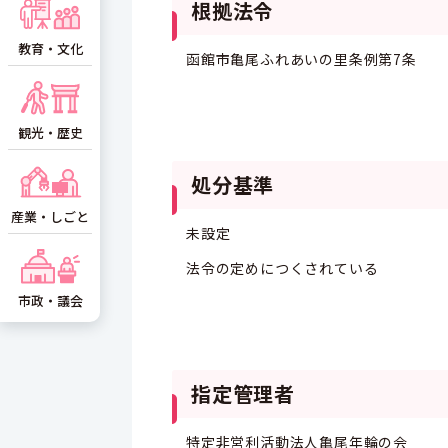
根拠法令
教育・文化
函館市亀尾ふれあいの里条例第7条
観光・歴史
処分基準
産業・しごと
未設定
法令の定めにつくされている
市政・議会
指定管理者
特定非営利活動法人亀尾年輪の会