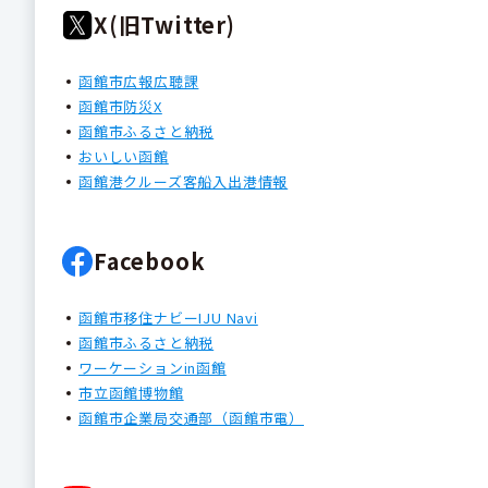
X(旧Twitter)
函館市広報広聴課
函館市防災X
函館市ふるさと納税
おいしい函館
函館港クルーズ客船入出港情報
Facebook
函館市移住ナビーIJU Navi
函館市ふるさと納税
ワーケーションin函館
市立函館博物館
函館市企業局交通部（函館市電）