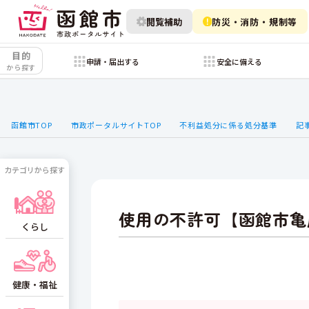
閲覧補助
防災・消防・規制等
目的
申請・届出する
安全に備える
から探す
函館市TOP
市政ポータルサイトTOP
不利益処分に係る処分基準
記
カテゴリから探す
使用の不許可【函館市亀
くらし
健康・福祉