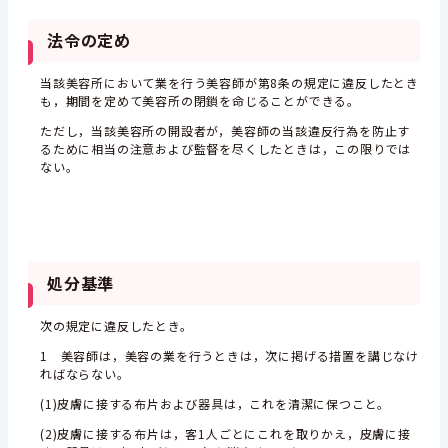
法令の定め
当該美容所において業を行う美容師が第8条の規定に違反したとき
も，期間を定めて美容所の閉鎖を命じることができる。
ただし，当該美容所の開設者が，美容師の当該違反行為を防止す
るために相当の注意および監督を尽くしたときは，この限りでは
ない。
処分基準
次の規定に違反したとき。
1 美容師は，美容の業を行うときは，次に掲げる措置を講じなけ
ればならない。
(1)皮膚に接する布片および器具は，これを清潔に保つこと。
(2)皮膚に接する布片は，客1人ごとにこれを取りかえ，皮膚に接