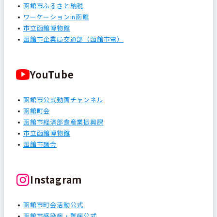
函館市ふるさと納税
ワーケーションin函館
市立函館博物館
函館市企業局交通部（函館市電）
YouTube
函館市公式動画チャンネル
函館町会
函館市経済部食産業振興課
市立函館博物館
函館市議会
Instagram
函館市町会活動公式
函館市感染症・難病公式