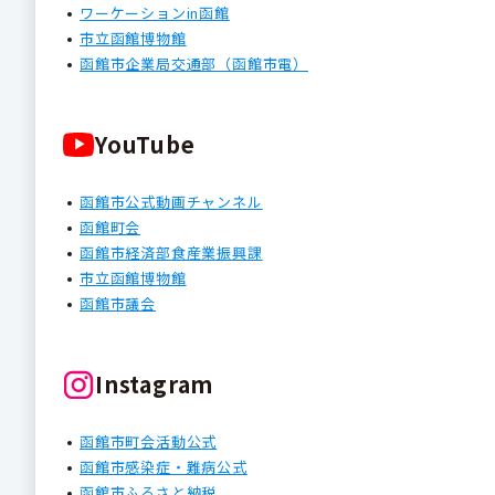
ワーケーションin函館
市立函館博物館
函館市企業局交通部（函館市電）
YouTube
函館市公式動画チャンネル
函館町会
函館市経済部食産業振興課
市立函館博物館
函館市議会
Instagram
函館市町会活動公式
函館市感染症・難病公式
函館市ふるさと納税