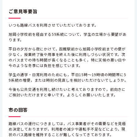
ご意見等要旨
いつも路線バスを利用させていただいております。
旭岡小学校前を経由する59系統について，学生の立場から要望があ
ります。
平日の夕方から夜にかけて，函館駅前から旭岡小学校前までの便が
少なく，授業終了後や用事を終えた後に利用しづらい状況です。次
のバスまでの待ち時間が長くなることも多く，特に天候の悪い日や
今のような冬季には負担を感じています。
学生の通学・日常利用のためにも，平日15時～19時頃の時間帯に5
9系統の増便，または時刻の見直しを検討いただけないでしょうか。
今後も公共交通を利用し続けたいと考えておりますので，前向きに
ご検討いただけますと幸いです。よろしくお願いいたします。
市の回答
路線バスの運行につきましては，バス事業者がその需要などを見極
め決定しておりますが，利用者の減少や運転手不足などにより，現
状のバス路線を維持することが難しくなってきております。