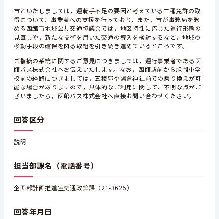
市といたしましては，運転手不足の要因と考えている二種免許の取
得について，事業者への支援を行っており，また，市が事務局を務
める函館市地域公共交通協議会では，地区特性に応じた運行形態の
見直しや，新たな技術を用いた交通の導入を検討するなど，地域の
移動手段の確保を図る取組を引き続き進めているところです。
ご指摘の系統に関するご意見につきましては，運行事業者である函
館バス株式会社へお伝えいたします。なお，函館駅前から旭岡小学
校前の経路につきましては，五稜郭や湯倉神社前での乗り換えが可
能な場合がありますので，具体的なご利用に関してご不明な点がご
ざいましたら，函館バス株式会社へ直接お問い合わせください。
回答区分
説明
担当部課名（電話番号）
企画部計画推進室交通政策課（21-3625）
回答年月日