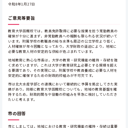
令和8年1月27日
ご意見等要旨
教育大学函館校では，教員免許取得に必要な授業を担う常勤教員の
確保が十分に進まず，非常勤教員への報酬も限られる状況が続いて
います。附属学校の教職員の給与水準も周辺の公立学校より低く，
人材確保が年々困難となっており，大学財政の逼迫により，地域に
必要な教育人材の安定的な供給が危ぶまれています。
地域教育に熱心な市長は，大学の教育・研究機能の維持・存続を強
く求めていますが，これは大学が教育研究上必要とする規模を超え
る要請であり，その実現には，附属学校や教員養成に必要な人材を
安定的に確保するための財政的枠組みが不可欠です。
市は北大水産学部との連携において継続的に予算を拠出してきた実
績があり，同様に教育大学函館校についても，地域の教育基盤を維
持するため，財政的関与や協働の枠組みを早急に検討していただき
たいと考えます。
市の回答
市としましては，地域における教育・研究機能の維持・存続は重要