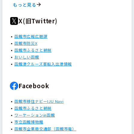
もっと見る
X(旧Twitter)
函館市広報広聴課
函館市防災X
函館市ふるさと納税
おいしい函館
函館港クルーズ客船入出港情報
Facebook
函館市移住ナビーIJU Navi
函館市ふるさと納税
ワーケーションin函館
市立函館博物館
函館市企業局交通部（函館市電）