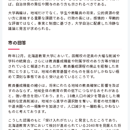
ば，自治体側の責任や関与のあり方も示されるべきである。
大学再編は，地域だけでなく，学生や教職員の将来，公的資源の使
い方に直結する重要な課題である。行政の長には，感情的・早期的
な評価ではなく，事実と制度に基づき，大学自治に配慮した冷静な
議論と発言が求められる。
市の回答
昨年12月，北海道教育大学において，函館校の定員の大幅な削減や
学科の統廃合，さらには教員養成機能や附属学校のあり方等が検討
されていると報道されましたが，教員養成課程の廃止を経験した本
市にとりましては，地域の教育基盤そのものを揺るがしかねない極
めて深刻な事態であると受け止めているところです。
教員養成機能の縮小は，将来にわたる地域の教員確保に影響を及ぼ
すのみならず，地域全体の教育の質の低下につながるおそれがある
と，強い懸念を抱いており，また，18歳人口の減少を理由とした機
械的な定員削減は，地域から進学の選択肢を奪い，若者の地方離れ
や道央圏への一極集中を加速させ，人口減少を一層助長しかねない
ものと考えております。
こうした認識のもと「受け入れがたい」と発言したところであり，
北海道教育大学において検討が進められている2040年を見据えた将