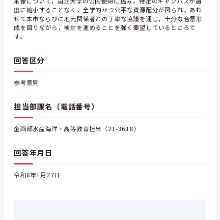
来像について，国立大学の公的使命に鑑み，特定のキャンパスが過
度に縮小することなく，全学的かつ公平な資源配分が図られ，あわ
せて本市ならびに地元関係者との丁寧な協議を通じ，十分な合意形
成を図りながら，検討を進めることを強く要望しているところで
す。
回答区分
参考意見
担当部課名（電話番号）
企画部水産海洋・高等教育担当（21-3618）
回答年月日
令和8年1月27日