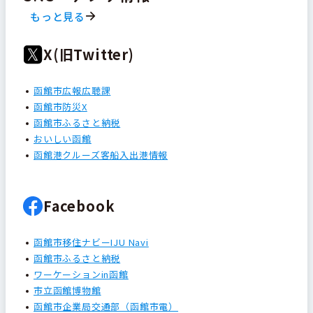
もっと見る
X(旧Twitter)
函館市広報広聴課
函館市防災X
函館市ふるさと納税
おいしい函館
函館港クルーズ客船入出港情報
Facebook
函館市移住ナビーIJU Navi
函館市ふるさと納税
ワーケーションin函館
市立函館博物館
函館市企業局交通部（函館市電）