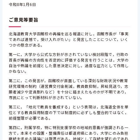
令和8年1月6日
ご意見等要旨
北海道教育大学函館校の再編を巡る報道に対し，函館市長が「事実
であれば遺憾で，受け入れがたい」と発言したことについて，いく
つかの懸念がある。
第一に，大学から公式な方針が示されていない検討段階で，行政の
首長が再編の方向性を否定的に評価する発言を行うことは，大学の
自治や熟議を前提とした意思決定に対し，過度な圧力として作用し
かねない。
第二に，この発言が，函館校が直面している深刻な財政状況や教育
研究環境の制約（運営費交付金削減，教員数抑制，昇給見送り，志
願者減少や定員割れなど）を十分に踏まえたものかが不明であり，
市民にとって判断材料が示されていない。
第三に，「地元で教員を養成する」という表現は，北海道全体を単
位とする教員採用制度の下では制度的に必ずしも整合的ではなく，
前提整理が必要である。
第四に，附属学校，特に特別支援学校の地域的意義が強調される一
方で，本来その設置・整備責任は都道府県にあり，大学にのみ負担
継続を求める議論には限界がある。地域として存続を望むのであれ