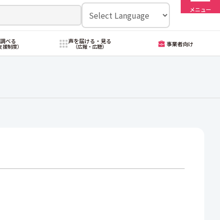
メニュー
・調べる
声を届ける・見る
事業者向け
支援制度）
（広報・広聴）