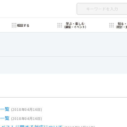
学ぶ・楽しむ
知る
相談する
（講座・イベント）
（統計・
果一覧
(
2018年04月16日
)
果一覧
(
2018年04月16日
)
スベストに関する対応について