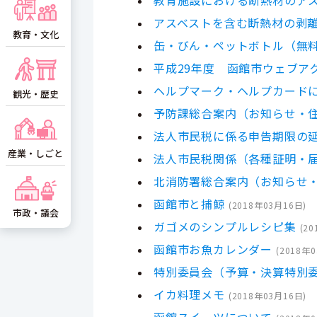
アスベストを含む断熱材の剥
教育・文化
缶・びん・ペットボトル（無
平成29年度 函館市ウェブア
ヘルプマーク・ヘルプカード
観光・歴史
予防課総合案内（お知らせ・
法人市民税に係る申告期限の
産業・しごと
法人市民税関係（各種証明・
北消防署総合案内（お知らせ
函館市と捕鯨
(
2018年03月16日
)
市政・議会
ガゴメのシンプルレシピ集
(
20
函館市お魚カレンダー
(
2018年
特別委員会（予算・決算特別委
イカ料理メモ
(
2018年03月16日
)
函館スイーツについて