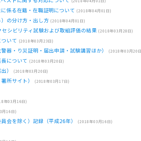
(
2018年04月01日
)
離に係る在籍・在職証明について
(
2018年04月01日
)
料）の分け方・出し方
(
2018年04月01日
)
クセシビリティ試験および取組評価の結果
(
2018年03月28日
)
について
(
2018年03月23日
)
住警器・り災証明・届出申請・試験講習ほか）
(
2018年03月20
延長について
(
2018年03月20日
)
届出）
(
2018年03月20日
)
・署所サイト）
(
2018年03月17日
)
18年03月16日
)
03月16日
)
員会を除く）記録（平成26年）
(
2018年03月16日
)