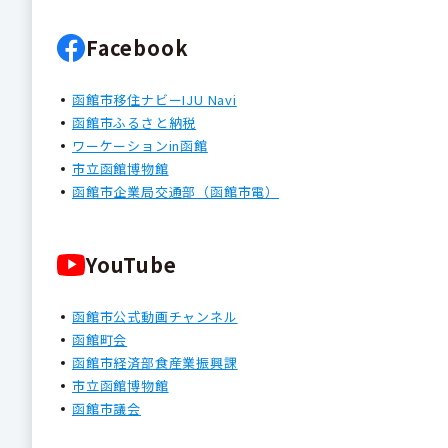
Facebook
函館市移住ナビーIJU Navi
函館市ふるさと納税
ワーケーションin函館
市立函館博物館
函館市企業局交通部（函館市電）
YouTube
函館市公式動画チャンネル
函館町会
函館市経済部食産業振興課
市立函館博物館
函館市議会