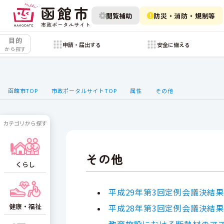
閲覧補助
防災・消防・規制等
目的
申請・届出する
安全に備える
から探す
函館市TOP
市政ポータルサイトTOP
属性
その他
カテゴリから探す
その他
くらし
平成29年第3回定例会議決結
健康・福祉
平成28年第3回定例会議決結
教育施設における断熱材のア