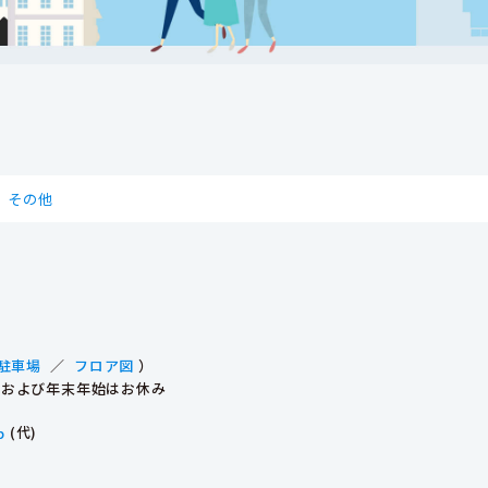
その他
駐車場
／
フロア図
）
祝日および年末年始はお休み
p
(代)