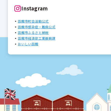
Instagram
函館市町会活動公式
函館市感染症・難病公式
函館市ふるさと納税
函館市経済部工業振興課
おいしい函館