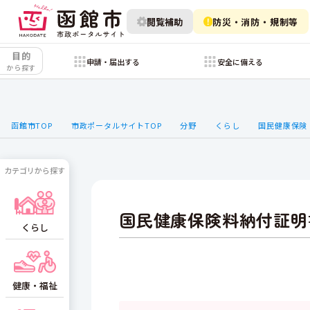
閲覧補助
防災・消防・規制等
目的
申請・届出する
安全に備える
から探す
函館市TOP
市政ポータルサイトTOP
分野
くらし
国民健康保険
カテゴリから探す
国民健康保険料納付証明
くらし
健康・福祉