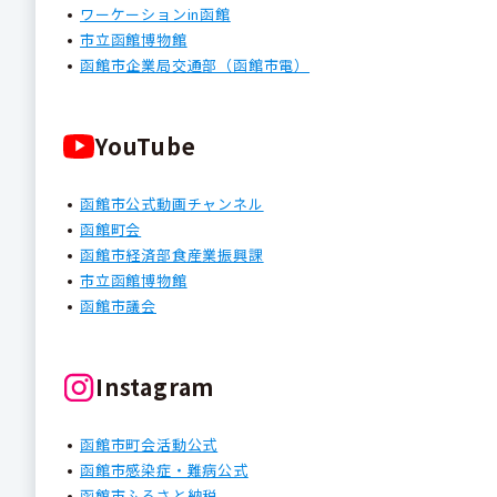
ワーケーションin函館
市立函館博物館
函館市企業局交通部（函館市電）
YouTube
函館市公式動画チャンネル
函館町会
函館市経済部食産業振興課
市立函館博物館
函館市議会
Instagram
函館市町会活動公式
函館市感染症・難病公式
函館市ふるさと納税