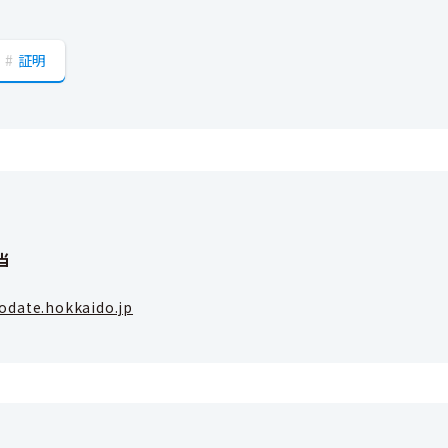
証明
当
odate.hokkaido.jp