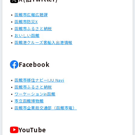
函館市広報広聴課
函館市防災X
函館市ふるさと納税
おいしい函館
函館港クルーズ客船入出港情報
Facebook
函館市移住ナビーIJU Navi
函館市ふるさと納税
ワーケーションin函館
市立函館博物館
函館市企業局交通部（函館市電）
YouTube