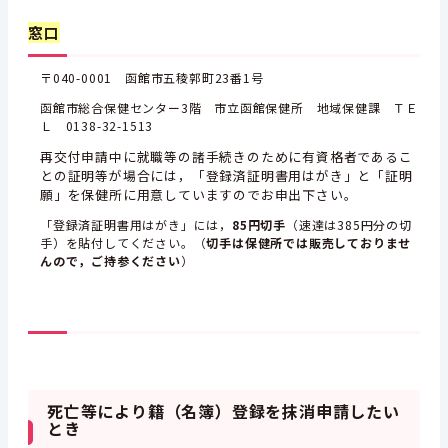
窓口
〒040-0001 函館市五稜郭町23番1号
函館市総合保健センター3階 市立函館保健所 地域保健課 ＴＥ
Ｌ 0138-32-1513
再交付申請中に就職等の諸手続きのために有資格者であるこ
との証明等が場合には，
「登録済証明書用はがき」と「証明
願」を保健所に用意していますのでお申出下さい。
「登録済証明書用はがき」には，
85円切手
（速達は385円分の切
手）を貼付してください。（
切手は保健所では販売しておりませ
んので，ご持参ください
）
死亡等により籍（名簿）登録を抹消申請したい
とき