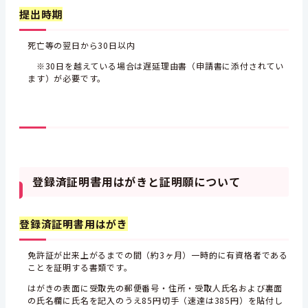
提出時期
死亡等の翌日から30日以内
※30日を越えている場合は遅延理由書（申請書に添付されてい
ます）が必要です。
登
録済証明書用はがきと証明願について
登録済証明書用はがき
免許証が出来上がるまでの間（約3ヶ月）一時的に有資格者である
ことを証明する書類です。
はがきの表面に受取先の郵便番号・住所・受取人氏名および裏面
の氏名欄に氏名を記入のうえ85円切手（速達は385円）を貼付し