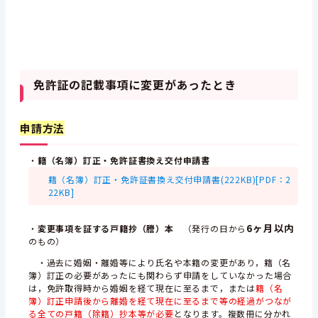
免許証の記載事項に変更があったとき
申請方法
・
籍（名簿）訂正・免許証書換え交付申請書
籍（名簿）訂正・免許証書換え交付申請書(222KB)[PDF：2
22KB]
6ヶ月以内
・
変更事項を証する戸籍抄（謄）本
（発行の日から
のもの）
・過去に婚姻・離婚等により氏名や本籍の変更があり，籍（名
簿）訂正の必要があったにも関わらず申請をしていなかった場合
は，免許取得時から婚姻を経て現在に至るまで，または
籍（名
簿）訂正申請後から離婚を経て現在に至るまで等の経過がつなが
る全ての戸籍（除籍）抄本等が必要
となります。複数冊に分かれ