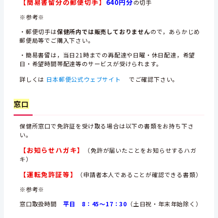
【簡易書留分の郵便切手】
640円分
の切手
※参考※
・郵便切手は
保健所内では販売しておりません
ので，あらかじめ
郵便局等でご購入下さい。
・簡易書留は，当日21時までの再配達や日曜・休日配達，希望
日・希望時間帯配達等のサービスが受けられます。
詳しくは
日本郵便公式ウェブサイト
でご確認下さい。
窓口
保健所窓口で免許証を受け取る場合は以下の書類をお持ち下さ
い。
【お知らせハガキ】
（免許が届いたことをお知らせするハガ
キ）
【運転免許証等】
（申請者本人であることが確認できる書類）
※参考※
窓口取扱時間
平日 8：45～17：30
（土日祝・年末年始除く）