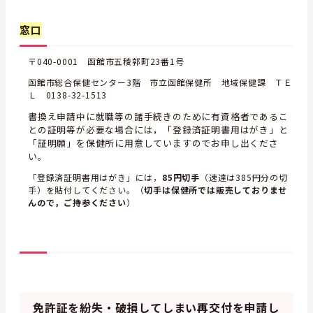
窓口
〒040-0001 函館市五稜郭町23番1号
函館市総合保健センター3階 市立函館保健所 地域保健課 ＴＥ
Ｌ 0138-32-1513
書換え申請中に就職等の諸手続きのために有資格者であるこ
との証明等が必要な場合には，「登録済証明書用はがき」と
「証明願」を保健所に用意していますのでお申し出くださ
い。
「登録済証明書用はがき」には，
85円切手
（速達は385円分の切
手）を貼付してください。（
切手は保健所では販売しておりませ
んので，ご持参ください
）
免許証を紛失・破損してしまい再交付を申請し