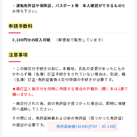
・
運転免許証や保険証，パスポート等 本人確認ができるもの
を
お持ち下さい。
申請手数料
3,100円分の収入印紙
（郵便局で販売しています）
注意事項
・この再交付手続き以前に，本籍地，氏名の変更があったにもか
かわらず籍（名簿）訂正手続きをされていない場合は，別途，籍
（名簿）訂正･免許証書換え交付申請の手続きが必要です。
★籍訂正と再交付を同時に申請する場合の戸籍抄（謄）本は1通で
構いません。
・再交付された後，前の免許証が見つかった場合は，即時に保健
所へ返納してください。
その際には，免許返納書および前の免許証（見つかった免許証）
の提出が必要です。
免許返納書(41KB)[PDF：43.1KB]