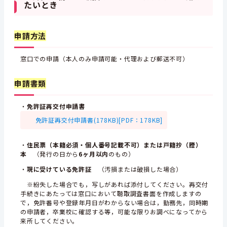
たいとき
申請方法
窓口での申請（本人のみ申請可能・代理および郵送不可）
申請書類
・
免許証再交付申請書
免許証再交付申請書(178KB)[PDF：178KB]
・
住民票（本籍必須・個人番号記載不可）または戸籍抄（謄）
本
（発行の日から
6ヶ月以内
のもの）
・
現に受けている免許証
（汚損または破損した場合）
※紛失した場合でも，写しがあれば添付してください。再交付
手続きにあたっては窓口において聴取調査書面を作成しますの
で，免許番号や登録年月日がわからない場合は，勤務先，同時期
の申請者，卒業校に確認する等，可能な限りお調べになってから
来所してください。