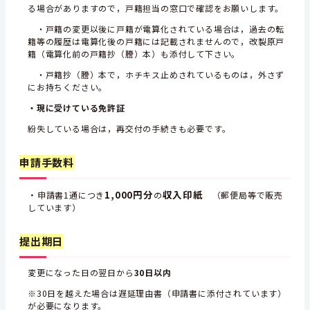
る場合がありますので，戸籍担当の窓口で確認をお願いします。
・戸籍の変更以後に戸籍が電算化されている場合は，過去の転
籍等の履歴は電算化後の戸籍には記載されませんので，改製原戸
籍（電算化前の戸籍抄（謄）本）も添付して下さい。
・戸籍抄（謄）本で，ホチキス止めされているものは，外さず
にお持ちください。
・
現に受けている免許証
紛失している場合は，再交付の手続きも必要です。
申請手数料
1,000円分
収入印紙
・
申請書1通につき
の
（郵便局等で販売
しています）
提出期日
変更になった日の翌日から
30日以内
※30日を越えた場合は遅延理由書（申請書に添付されています）
が必要になります。