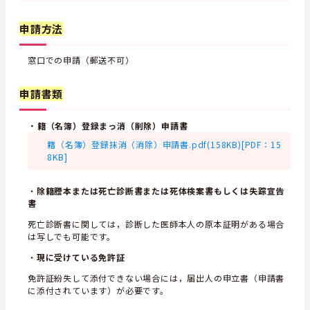
申請方法
窓口での申請（郵送不可）
申請書類
・
籍（名簿）登録まっ消（削除）申請書
籍（名簿）登録抹消（消除）申請書.pdf(158KB)[PDF：15
8KB]
・
除籍謄本または死亡診断書または死体検案書もしくは失踪宣告
書
死亡診断書に関しては，診断した医師本人の原本証明がある場合
は写しでも可能です。
・
現に受けている免許証
免許証紛失して添付できない場合には，届出人の申立書（申請書
に添付されています）が必要です。