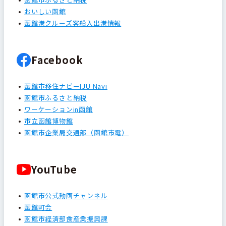
おいしい函館
函館港クルーズ客船入出港情報
Facebook
函館市移住ナビーIJU Navi
函館市ふるさと納税
ワーケーションin函館
市立函館博物館
函館市企業局交通部（函館市電）
YouTube
函館市公式動画チャンネル
函館町会
函館市経済部食産業振興課