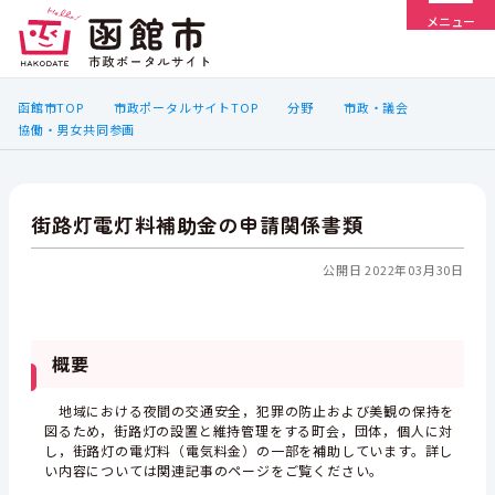
メニュー
函館市TOP
市政ポータルサイトTOP
分野
市政・議会
協働・男女共同参画
街路灯電灯料補助金の申請関係書類
公開日 2022年03月30日
概要
地域における夜間の交通安全，犯罪の防止および美観の保持を
図るため，街路灯の設置と維持管理をする町会，団体，個人に対
し，街路灯の電灯料（電気料金）の一部を補助しています。詳し
い内容については関連記事のページをご覧ください。