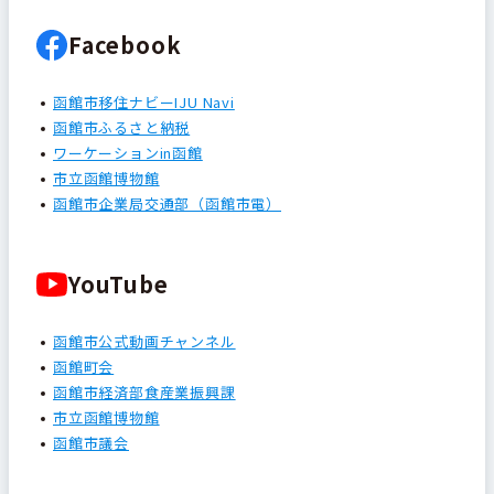
Facebook
函館市移住ナビーIJU Navi
函館市ふるさと納税
ワーケーションin函館
市立函館博物館
函館市企業局交通部（函館市電）
YouTube
函館市公式動画チャンネル
函館町会
函館市経済部食産業振興課
市立函館博物館
函館市議会