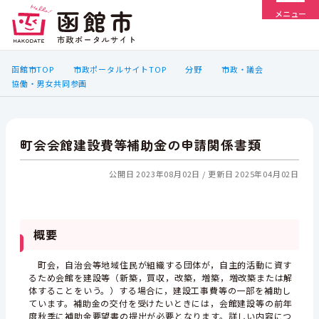
メニュー
函館市TOP
市政ポータルサイトTOP
分野
市政・議会
協働・男女共同参画
町会会館建設費等補助金の申請関係書類
公開日 2023年08月02日
更新日 2025年04月02日
概要
町会，自治会等地域住民が組織する団体が，自主的活動に資す
るため会館を建設等（新築，買収，改築，増築，増改築または解
体することをいう。）する場合に，建設工事費等の一部を補助し
ています。補助金の交付を受けたいときには，会館建設等の前年
度秋季に補助金要望書の提出が必要となります。詳しい内容につ