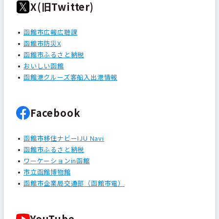
X(旧Twitter)
函館市広報広聴課
函館市防災X
函館市ふるさと納税
おいしい函館
函館港クルーズ客船入出港情報
Facebook
函館市移住ナビーIJU Navi
函館市ふるさと納税
ワーケーションin函館
市立函館博物館
函館市企業局交通部（函館市電）
YouTube