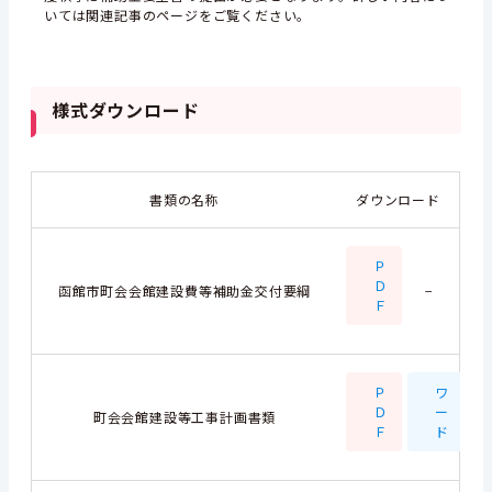
いては関連記事のページをご覧ください。
様式ダウンロード
書類の名称
ダウンロード
Ｐ
Ｄ
函館市町会会館建設費等補助金交付要綱
−
Ｆ
Ｐ
ワ
Ｄ
ー
町会会館建設等工事計画書類
Ｆ
ド