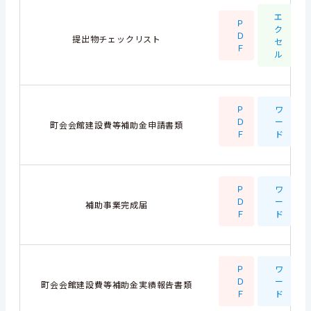
エ
Ｐ
ク
Ｄ
提出物チェックリスト
セ
Ｆ
ル
Ｐ
ワ
Ｄ
ー
町会会館建設費等補助金申請書類
Ｆ
ド
Ｐ
ワ
Ｄ
ー
補助事業完成届
Ｆ
ド
Ｐ
ワ
Ｄ
ー
町会会館建設費等補助金実績報告書類
Ｆ
ド