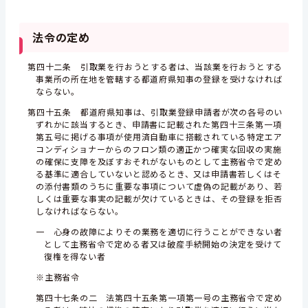
法令の定め
第四十二条 引取業を行おうとする者は、当該業を行おうとする
事業所の所在地を管轄する都道府県知事の登録を受けなければ
ならない。
第四十五条 都道府県知事は、引取業登録申請者が次の各号のい
ずれかに該当するとき、申請書に記載された第四十三条第一項
第五号に掲げる事項が使用済自動車に搭載されている特定エア
コンディショナーからのフロン類の適正かつ確実な回収の実施
の確保に支障を及ぼすおそれがないものとして主務省令で定め
る基準に適合していないと認めるとき、又は申請書若しくはそ
の添付書類のうちに重要な事項について虚偽の記載があり、若
しくは重要な事実の記載が欠けているときは、その登録を拒否
しなければならない。
一 心身の故障によりその業務を適切に行うことができない者
として主務省令で定める者又は破産手続開始の決定を受けて
復権を得ない者
※主務省令
第四十七条の二 法第四十五条第一項第一号の主務省令で定め