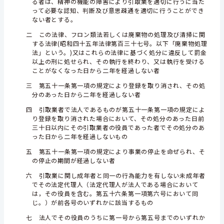
る者は、精神の機能の障害により引取業を適切に行うに当た
って必要な認知、判断及び意思疎通を適切に行うことができ
ない者とする。
二 この法律、フロン類法若しくは廃棄物の処理及び清掃に関
する法律(昭和四十五年法律第百三十七号。以下「廃棄物処理
法」という。)又はこれらの法律に基づく処分に違反して罰金
以上の刑に処せられ、その執行を終わり、又は執行を受ける
ことがなくなった日から二年を経過しない者
三 第五十一条第一項の規定により登録を取り消され、その処
分のあった日から二年を経過しない者
四 引取業者で法人であるものが第五十一条第一項の規定によ
り登録を取り消された場合において、その処分のあった日前
三十日以内にその引取業者の役員であった者でその処分のあ
った日から二年を経過しないもの
五 第五十一条第一項の規定により事業の停止を命ぜられ、そ
の停止の期間が経過しない者
六 引取業に関し成年者と同一の行為能力を有しない未成年者
でその法定代理人（法定代理人が法人である場合において
は，その役員を含む。第五十六条第一項第六号において同
じ。）が前各号のいずれかに該当するもの
七 法人でその役員のうちに第一号から第五号までのいずれか