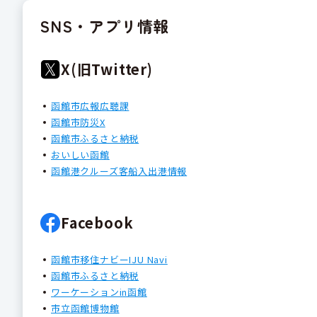
SNS・アプリ情報
X(旧Twitter)
函館市広報広聴課
函館市防災X
函館市ふるさと納税
おいしい函館
函館港クルーズ客船入出港情報
Facebook
函館市移住ナビーIJU Navi
函館市ふるさと納税
ワーケーションin函館
市立函館博物館