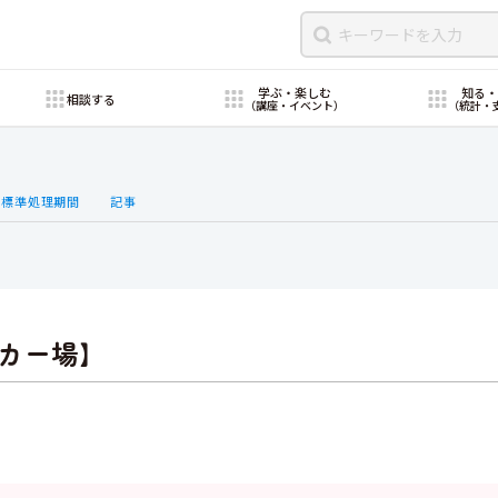
学ぶ・楽しむ
知る
相談する
（講座・イベント）
（統計・
・標準処理期間
記事
カー場】