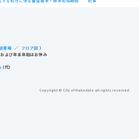
対する処分に係る審査基準・標準処理期間
記事
駐車場
／
フロア図
）
祝日および年末年始はお休み
p
(代)
Copyright © City of Hakodate all rights reserved.