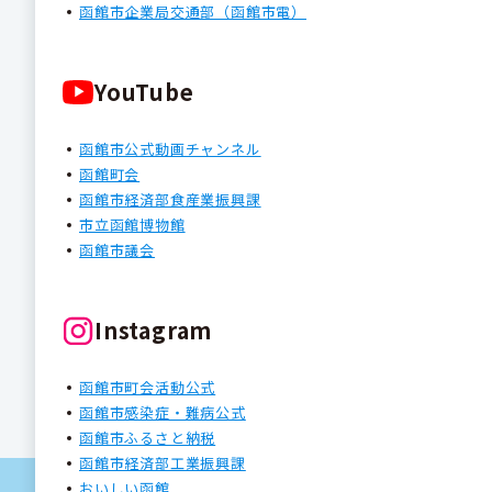
函館市企業局交通部（函館市電）
YouTube
函館市公式動画チャンネル
函館町会
函館市経済部食産業振興課
市立函館博物館
函館市議会
Instagram
函館市町会活動公式
函館市感染症・難病公式
函館市ふるさと納税
函館市経済部工業振興課
おいしい函館