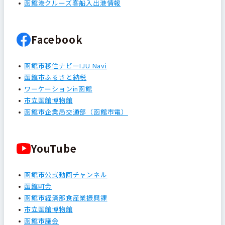
函館港クルーズ客船入出港情報
Facebook
函館市移住ナビーIJU Navi
函館市ふるさと納税
ワーケーションin函館
市立函館博物館
函館市企業局交通部（函館市電）
YouTube
函館市公式動画チャンネル
函館町会
函館市経済部食産業振興課
市立函館博物館
函館市議会