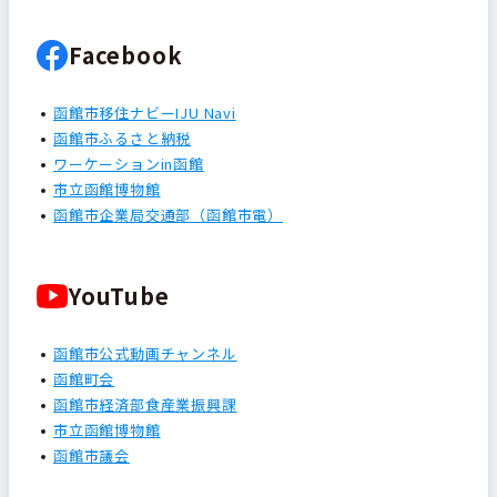
Facebook
函館市移住ナビーIJU Navi
函館市ふるさと納税
ワーケーションin函館
市立函館博物館
函館市企業局交通部（函館市電）
YouTube
函館市公式動画チャンネル
函館町会
函館市経済部食産業振興課
市立函館博物館
函館市議会