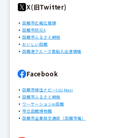
X(旧Twitter)
函館市広報広聴課
函館市防災X
函館市ふるさと納税
おいしい函館
函館港クルーズ客船入出港情報
Facebook
函館市移住ナビーIJU Navi
函館市ふるさと納税
ワーケーションin函館
市立函館博物館
函館市企業局交通部（函館市電）