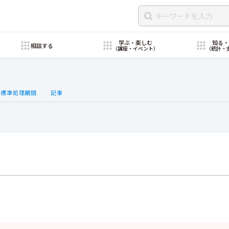
学ぶ・楽しむ
知る
相談する
（講座・イベント）
（統計・
・標準処理期間
記事