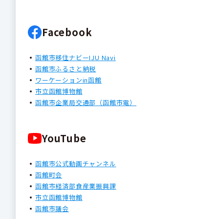
Facebook
函館市移住ナビーIJU Navi
函館市ふるさと納税
ワーケーションin函館
市立函館博物館
函館市企業局交通部（函館市電）
YouTube
函館市公式動画チャンネル
函館町会
函館市経済部食産業振興課
市立函館博物館
函館市議会