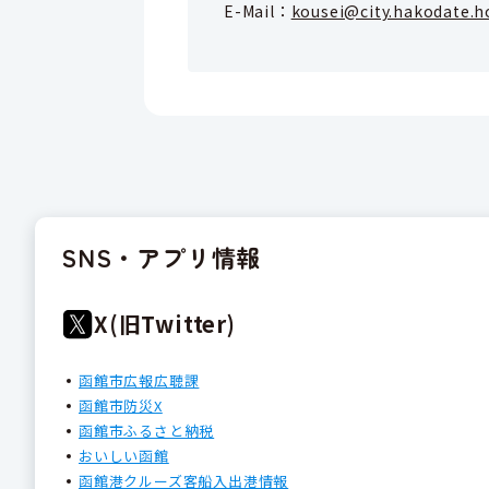
E-Mail：
kousei@city.hakodate.h
SNS・アプリ情報
X(旧Twitter)
函館市広報広聴課
函館市防災X
函館市ふるさと納税
おいしい函館
函館港クルーズ客船入出港情報