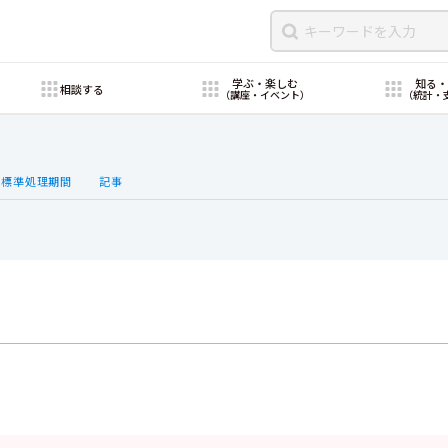
学ぶ・楽しむ
知る
相談する
（講座・イベント）
（統計・
・標準処理期間
記事