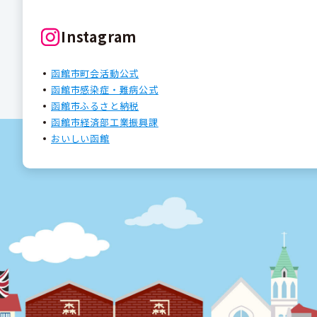
Instagram
函館市町会活動公式
函館市感染症・難病公式
函館市ふるさと納税
函館市経済部工業振興課
おいしい函館