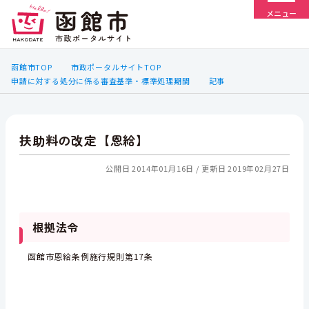
メニュー
函館市TOP
市政ポータルサイトTOP
申請に対する処分に係る審査基準・標準処理期間
記事
扶助料の改定【恩給】
公開日 2014年01月16日
更新日 2019年02月27日
根拠法令
函館市恩給条例施行規則第17条