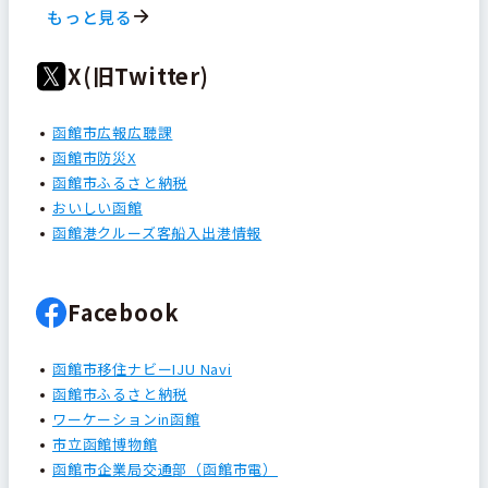
もっと見る
X(旧Twitter)
函館市広報広聴課
函館市防災X
函館市ふるさと納税
おいしい函館
函館港クルーズ客船入出港情報
Facebook
函館市移住ナビーIJU Navi
函館市ふるさと納税
ワーケーションin函館
市立函館博物館
函館市企業局交通部（函館市電）