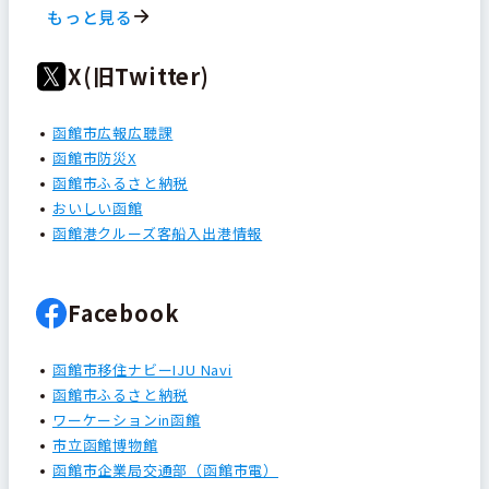
もっと見る
X(旧Twitter)
函館市広報広聴課
函館市防災X
函館市ふるさと納税
おいしい函館
函館港クルーズ客船入出港情報
Facebook
函館市移住ナビーIJU Navi
函館市ふるさと納税
ワーケーションin函館
市立函館博物館
函館市企業局交通部（函館市電）