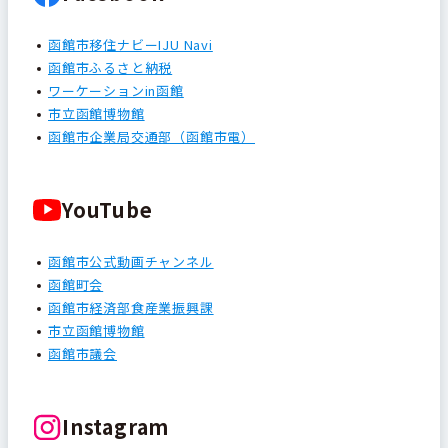
函館市移住ナビーIJU Navi
函館市ふるさと納税
ワーケーションin函館
市立函館博物館
函館市企業局交通部（函館市電）
YouTube
函館市公式動画チャンネル
函館町会
函館市経済部食産業振興課
市立函館博物館
函館市議会
Instagram