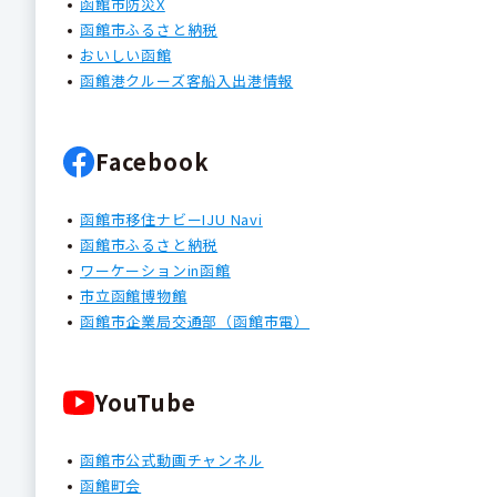
函館市防災X
函館市ふるさと納税
おいしい函館
函館港クルーズ客船入出港情報
Facebook
函館市移住ナビーIJU Navi
函館市ふるさと納税
ワーケーションin函館
市立函館博物館
函館市企業局交通部（函館市電）
YouTube
函館市公式動画チャンネル
函館町会