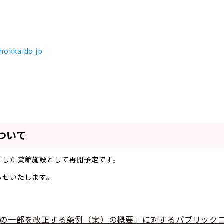
hokkaido.jp
ついて
とした貸館施設として再開予定です。
らせいたします。
の一部を改正する条例（案）の概要」に対するパブリック