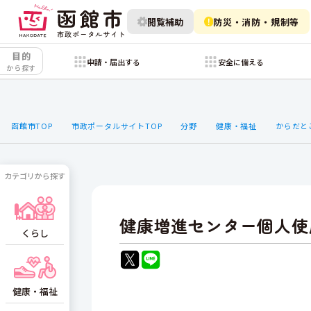
閲覧補助
防災・消防・規制等
目的
申請・届出する
安全に備える
から探す
函館市TOP
市政ポータルサイトTOP
分野
健康・福祉
からだと
カテゴリから探す
健康増進センター個人使
くらし
健康・福祉