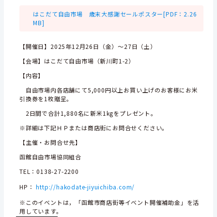
はこだて自由市場 歳末大感謝セールポスター[PDF：2.26
MB]
【開催日】2025年12月26日（金）～27日（土）
【会場】はこだて自由市場（新川町1-2）
【内容】
自由市場内各店舗にて5,000円以上お買い上げのお客様にお米
引換券を1枚贈呈。
2日間で合計1,880名に新米1kgをプレゼント。
※詳細は下記ＨＰまたは商店街にお問合せください。
【主催・お問合せ先】
函館自由市場協同組合
TEL：0138-27-2200
HP：
http://hakodate-jiyuichiba.com/
※このイベントは，「函館市商店街等イベント開催補助金」を活
用しています。