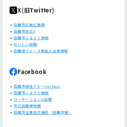
X(旧Twitter)
函館市広報広聴課
函館市防災X
函館市ふるさと納税
おいしい函館
函館港クルーズ客船入出港情報
Facebook
函館市移住ナビーIJU Navi
函館市ふるさと納税
ワーケーションin函館
市立函館博物館
函館市企業局交通部（函館市電）