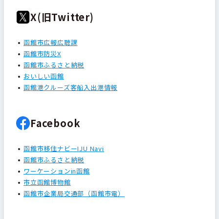
X(旧Twitter)
函館市広報広聴課
函館市防災X
函館市ふるさと納税
おいしい函館
函館港クルーズ客船入出港情報
Facebook
函館市移住ナビーIJU Navi
函館市ふるさと納税
ワーケーションin函館
市立函館博物館
函館市企業局交通部（函館市電）