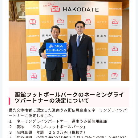
函館フットボールパークのネーミングライ
ツパートナーの決定について
優先交渉権者に選定した道南うみ街信用金庫をネーミングライツパ
ートナーに決定しました。
１ ネーミングライツパートナー 道南うみ街信用金庫
２ 愛称 「うみしんフットボールパーク」
３ 契約金額 年額 ２５０万円（税抜き）
４ 契約期間 令和７年(2025年)１２月１日から令和１２年(2030