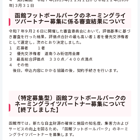
年)３月３１日
函館フットボールパークのネーミングライ
ツパートナー募集に係る審査結果について
令和７年９月２６日に開催した審査委員会において，
評価基準に基づ
き審査を行った結果，評価点合計の最も高い者１者を優先交渉権者
として選定し
，次のとおり決定しました。
１ 応募者 １者
２ 優先交渉権者
道南うみ街信用金庫
３
最高総合評価点 ３３０点／４００点満点
４ その他
後日，申込内容にかかる協議の後，契約手続きを行います。
（特定募集型）函館フットボールパークの
ネーミングライツパートナー募集について
【終了しました】
函館市では，新たな自主財源の確保と施設の知名度，集客力および
サービスの向上を図るため，「函館フットボールパーク」のネーミ
ングライツパートナーを募集します。