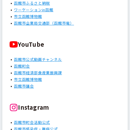
函館市ふるさと納税
ワーケーションin函館
市立函館博物館
函館市企業局交通部（函館市電）
YouTube
函館市公式動画チャンネル
函館町会
函館市経済部食産業振興課
市立函館博物館
函館市議会
Instagram
函館市町会活動公式
函館市感染症・難病公式