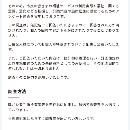
そのため，市民の皆さまの福祉サービスの利用実態や福祉に関する
意識，意向などを把握し，計画策定や施策推進に役立てるためのア
ンケート調査を実施しております。
この調査は，無記名でご回答いただきますので，回答された方が特
定されたり，個人の回答内容が明らかにされたりすることはありま
せん。
自由記入欄についても個人が特定されないよう配慮し公表いたしま
す。
また，ご回答いただいた内容は，統計的な処理を行い，計画策定お
よび施策推進のための基礎資料としてのみ使用し，その他の目的で
使われることは一切ありません。
調査へのご協力をお願いいたします。
調査方法
障がい者手帳所有者等を無作為に抽出し，郵送で調査票をお送りし
ております。
※調査対象とならずに調査票が届かない方もいます。