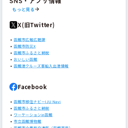
SNS・アプリ情報
もっと見る
X(旧Twitter)
函館市広報広聴課
函館市防災X
函館市ふるさと納税
おいしい函館
函館港クルーズ客船入出港情報
Facebook
函館市移住ナビーIJU Navi
函館市ふるさと納税
ワーケーションin函館
市立函館博物館
函館市企業局交通部（函館市電）