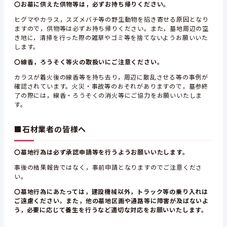
〇お墓に供えた供物等は，必ずお持ち帰りください。
ヒグマやカラス，スズメバチ等の野生動物を招き寄せる原因となり
ますので，供物等は必ずお持ち帰りください。また，墓地周辺の空
き地に，清掃を行った際の雑草やゴミ等を捨てないようお願いいた
します。
〇線香，ろうそく等火の取扱いにご注意ください。
カラスが着火後の線香等を持ち去り，周辺に散乱させる等の事例が
確認されています。火災・事故等のおそれがありますので，墓参終
了の際には，線香・ろうそくの消火等にご協力をお願いいたしま
す。
■石材業者の皆様へ
〇墓地行為は必ず承認申請等を行うようお願いいたします。
事後の結果報告ではなく，事前申請となりますのでご注意くださ
い。
〇墓地行為にあたっては，建設機械以外，トラック等の乗り入れは
ご遠慮ください。また，他の墓地区画や通路等に障害が及ばないよ
う，必要に応じて養生を行うなど適切な対応をお願いいたします。