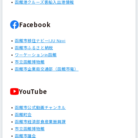
函館港クルーズ客船入出港情報
Facebook
函館市移住ナビーIJU Navi
函館市ふるさと納税
ワーケーションin函館
市立函館博物館
函館市企業局交通部（函館市電）
YouTube
函館市公式動画チャンネル
函館町会
函館市経済部食産業振興課
市立函館博物館
函館市議会