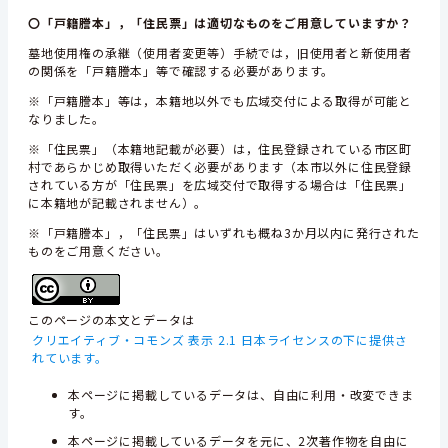
〇「戸籍謄本」，「住民票」は適切なものをご用意していますか？
墓地使用権の承継（使用者変更等）手続では，旧使用者と新使用者
の関係を「戸籍謄本」等で確認する必要があります。
※「戸籍謄本」等は，本籍地以外でも広域交付による取得が可能と
なりました。
※「住民票」（本籍地記載が必要）は，住民登録されている市区町
村であらかじめ取得いただく必要があります（本市以外に住民登録
されている方が「住民票」を広域交付で取得する場合は「住民票」
に本籍地が記載されません）。
※「戸籍謄本」，「住民票」はいずれも概ね3か月以内に発行された
ものをご用意ください。
このページの本文とデータは
クリエイティブ・コモンズ 表示 2.1 日本ライセンスの下に提供さ
れています。
本ページに掲載しているデータは、自由に利用・改変できま
す。
本ページに掲載しているデータを元に、2次著作物を自由に