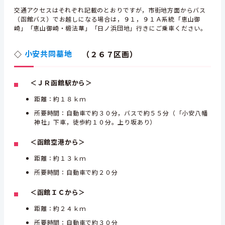
交通アクセスはそれぞれ記載のとおりですが，市街地方面からバス
（函館バス）でお越しになる場合は，９１，９１Ａ系統「恵山御
崎」「恵山御崎・椴法華」「日ノ浜団地」行きにご乗車ください。
◇
小安共同墓地
（２６７区画）
＜ＪＲ函館駅から＞
距離：約１８ｋｍ
所要時間：自動車で約３０分，バスで約５５分（「小安八幡
神社」下車，徒歩約１０分。上り坂あり）
＜函館空港から＞
距離：約１３ｋｍ
所要時間：自動車で約２０分
＜函館ＩＣから＞
距離：約２４ｋｍ
所要時間：自動車で約３０分