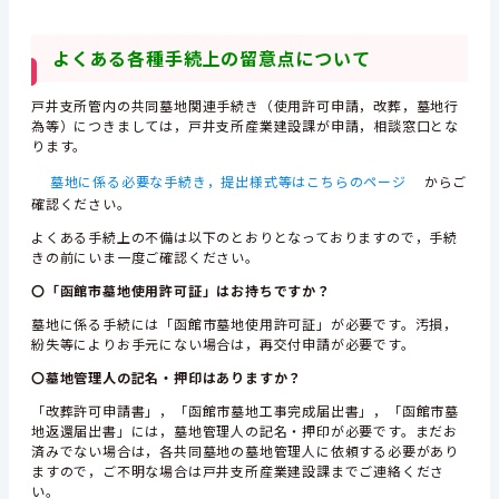
よくある各種手続上の留意点について
戸井支所管内の共同墓地関連手続き（使用許可申請，改葬，墓地行
為等）につきましては，戸井支所産業建設課が申請，相談窓口とな
ります。
墓地に係る必要な手続き，提出様式等はこちらのページ
からご
確認ください。
よくある手続上の不備は以下のとおりとなっておりますので，手続
きの前にいま一度ご確認ください。
〇「函館市墓地使用許可証」はお持ちですか？
墓地に係る手続には「函館市墓地使用許可証」が必要です。汚損，
紛失等によりお手元にない場合は，再交付申請が必要です。
〇墓地管理人の記名・押印はありますか？
「改葬許可申請書」，「函館市墓地工事完成届出書」，「函館市墓
地返還届出書」には，墓地管理人の記名・押印が必要です。まだお
済みでない場合は，各共同墓地の墓地管理人に依頼する必要があり
ますので，ご不明な場合は戸井支所産業建設課までご連絡くださ
い。