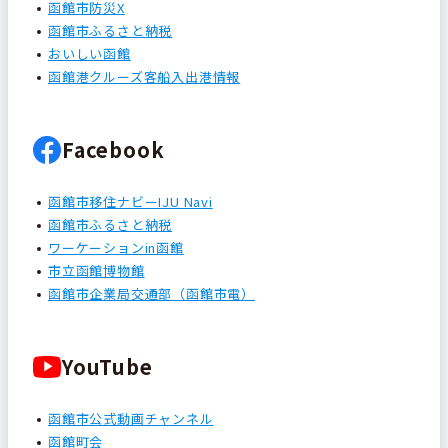
函館市防災X
函館市ふるさと納税
おいしい函館
函館港クルーズ客船入出港情報
Facebook
函館市移住ナビーIJU Navi
函館市ふるさと納税
ワーケーションin函館
市立函館博物館
函館市企業局交通部（函館市電）
YouTube
函館市公式動画チャンネル
函館町会