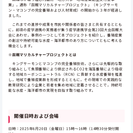
業」，通称「函館マリカルチャープロジェクト」（キングサーモ
ン・マコンブの完全養殖および人材育成）の開始から３年が経過し
ました。
これまでの進捗や成果を市民や関係者の皆さまと共有するととも
に，前項の産学連携の実務者が集う産学連携学会第23回大会函館大
会にあわせ，事例の一つとして本プロジェクトを紹介し，養殖産業
の創出や持続可能な水産・海洋都市のあり方についてともに考える
機会とします。
※函館マリカルチャープロジェクトとは
キングサーモンとマコンブの完全養殖技術，さらには先駆的な取
り組みとして魚類養殖により排出されるCO2を海藻養殖により吸収
する地域カーボンニュートラル（RCN）に貢献する水産養殖を推進
し，地域で養殖産業群を形成するとともに，その現場での実践的な
教育研究により企業と若者を集め地域に定着させることで，持続可
能な水産・海洋都市の実現を目指す取り組みです。
開催日時および会場
日時：2025年6月20日（金曜日）15時～16時（14時30分受付開