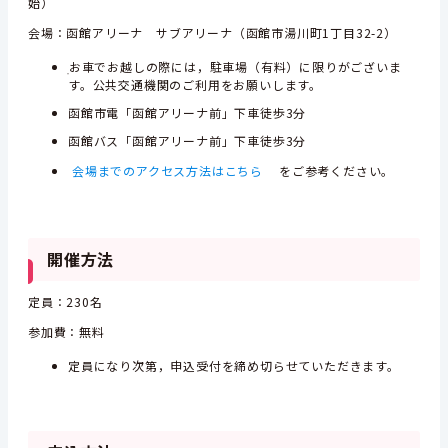
始）
会場：函館アリーナ サブアリーナ（函館市湯川町1丁目32-2）
ֽお車でお越しの際には，駐車場（有料）に限りがございま
す。公共交通機関のご利用をお願いします。
函館市電「函館アリーナ前」下車徒歩3分
函館バス「函館アリーナ前」下車徒歩3分
会場までのアクセス方法はこちら
をご参考ください。
開催方法
定員：230名
参加費：無料
定員になり次第，申込受付を締め切らせていただきます。