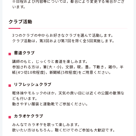
※日程および内容等については，都合により変更する場合がござ
います。
クラブ活動
3つのクラブの中からお好きなクラブを選んで活動します。
クラブ活動は，第3回および第7回を除く全5回実施します。
書道クラブ
講師のもと，じっくりと書道を楽しみます。
参加される方は，筆(大・小)，文鎮，硯，墨，下敷き，雑巾，半
紙(4つ切10枚程度)，新聞紙(5枚程度)をご用意ください。
リフレッシュクラブ
軽体操やモルックのほか，天気の良い日には近くの公園の散策な
ども行います。
動きやすい服装と運動靴でご参加ください。
カラオケクラブ
みんなでカラオケを歌って楽しみます。
歌いたい方はもちろん，聴くだけでのご参加も大歓迎です。