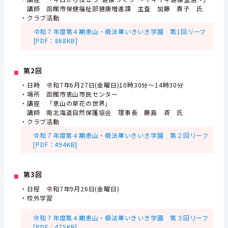
講師 函館市保健福祉部健康増進課 主査 加藤 貴子 氏
・クラブ活動
令和７年度第４期恵山・椴法華いきいき学園 第1回リーフ
[PDF：868KB]
第2回
・日時 令和7年6月27日(金曜日)10時30分～14時30分
・場所 函館市恵山市民センター
・講座 「恵山の草花の世界」
講師 南北海道自然保護協会 理事長 藤島 斉 氏
・クラブ活動
令和７年度第４期恵山・椴法華いきいき学園 第２回リーフ
[PDF：494KB]
第3回
・日程 令和7年9月26日(金曜日)
・校外学習
令和７年度第４期恵山・椴法華いきいき学園 第３回リーフ
[PDF：475KB]