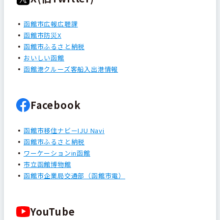
函館市広報広聴課
函館市防災X
函館市ふるさと納税
おいしい函館
函館港クルーズ客船入出港情報
Facebook
函館市移住ナビーIJU Navi
函館市ふるさと納税
ワーケーションin函館
市立函館博物館
函館市企業局交通部（函館市電）
YouTube