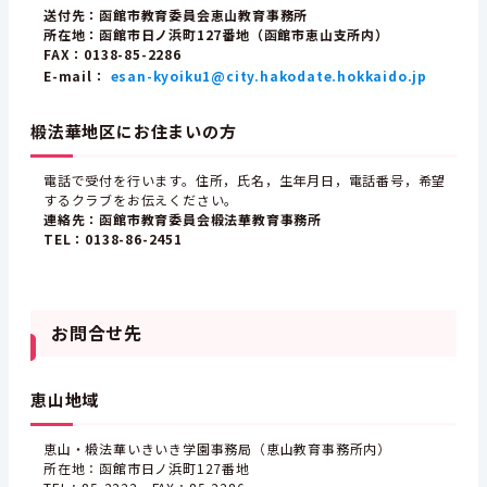
送付先：函館市教育委員会恵山教育事務所
所在地：函館市日ノ浜町127番地（函館市恵山支所内）
FAX：0138-85-2286
E-mail：
esan-kyoiku1@city.hakodate.hokkaido.jp
椴法華地区にお住まいの方
電話で受付を行います。住所，氏名，生年月日，電話番号，希望
するクラブをお伝えください。
連絡先：函館市教育委員会椴法華教育事務所
TEL：0138-86-2451
お問合せ先
恵山地域
恵山・椴法華いきいき学園事務局（恵山教育事務所内）
所在地：函館市日ノ浜町127番地