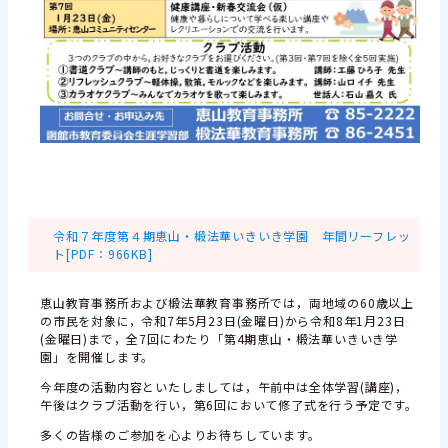
令和７年度第４期恵山・椴法華いきいき学園 年間リーフレッ
ト[PDF：966KB]
恵山教育事務所および椴法華教育事務所では，両地域の60歳以上
の市民を対象に，令和7年5月23日(金曜日)から令和8年1月23日
(金曜日)まで，全7回にわたり「第4期恵山・椴法華いきいき学
園」を開催します。
今年度の活動内容といたしましては，午前中は全体学習(講座)，
午後はクラブ活動を行い，第6回において修了式を行う予定です。
多くの皆様のご参加を心よりお待ちしています。