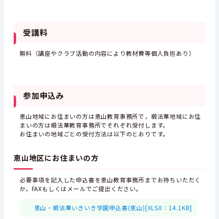
受講料
無料（講座やクラブ活動の内容により教材費等個人負担あり）
参加申込み
恵山地域にお住まいの方は恵山教育事務所で，椴法華地域にお住
まいの方は椴法華教育事務所でそれぞれ受付します。
お住まいの地域ごとの受付方法は以下のとおりです。
恵山地区にお住まいの方
必要事項を記入した申込書を恵山教育事務所までお持ちいただく
か，FAXもしくはメールでご提出ください。
恵山・椴法華いきいき学園申込書(恵山)[XLSX：14.1KB]