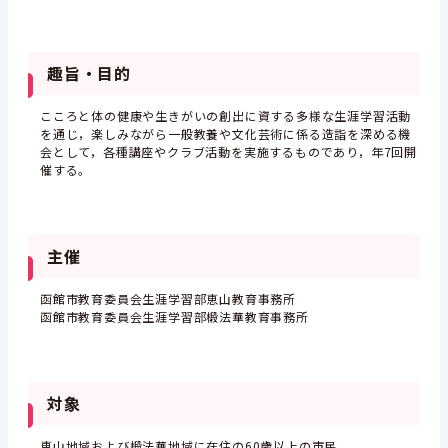
趣旨・目的
こころと体の健康や生きがいの創出に資する多様な生涯学習活動
を通じ，楽しみながら一般教養や文化芸術に係る造詣を深める機
会として，各種講座やクラブ活動を実施するものであり，年7回開
催する。
主催
函館市教育委員会生涯学習部恵山教育事務所
函館市教育委員会生涯学習部椴法華教育事務所
対象
恵山地域および椴法華地域に在住の60歳以上の市民