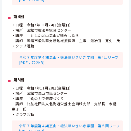
第4回
・日程 令和7年10月24日(金曜日)
・場所 函館市椴法華総合センター
・講座 「もし活火山恵山が噴火したら」
講師 函館市椴法華支所地域振興課 主事 鍛冶田 寛史 氏
・クラブ活動
令和７年度第４期恵山・椴法華いきいき学園 第4回リーフ
[PDF：722KB]
第5回
・日程 令和7年11月28日(金曜日)
・場所 函館市恵山市民センター
・講座 「食の力で健康づくり」
講師 公益社団法人北海道栄養士会函館支部 支部長 木幡
恵子 氏
・クラブ活動
令和７年度第４期恵山・椴法華いきいき学園 第５回リーフ
[PDF：527KB]