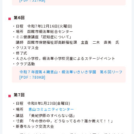
第6回
・日程 令和7年12月16日(火曜日)
・場所 函館市椴法華総合センター
・ミニ健康講座「認知症について」
講師 函館市保健福祉部高齢福祉課 主査 二木 直美 氏
・クリスマス会
・修了式
・えさん小学校，椴法華小学校児童によるステージイベント
・クラブ活動
令和７年度第４期恵山・椴法華いきいき学園 第６回リーフ
[PDF：780KB]
第7回
・日程 令和8年1月23日(金曜日)
・場所
恵山コミュニティセンター
・講話 「美紀伊原のすべらない話」
・寸劇 「今の世の中，どうなってるの？誰か教えて！！」
・新春モルック交流大会